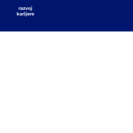
razvoj
karijere
 sadržaj o
orija jer nam