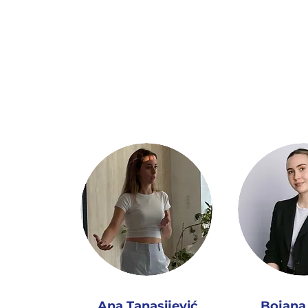
Zato gradimo platf
mestu, u pravo vrem
Ana Tanasijević
Bojana 