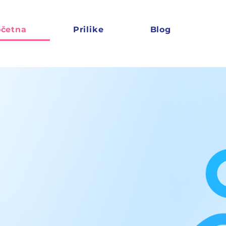
četna
Prilike
Blog
dič do
za