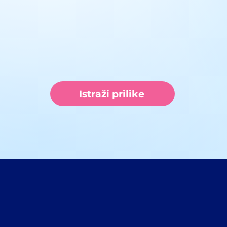
mlade!
Istraži prilike