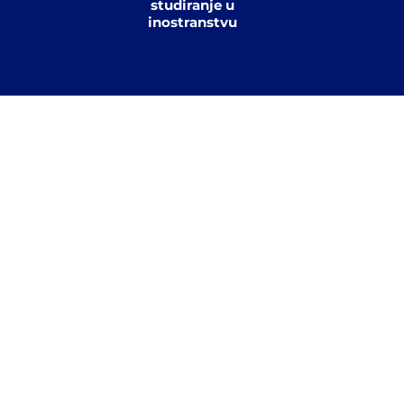
studiranje u
inostranstvu
Personalizovani sadržaj
Na osnovu tvojih interesovanja kreiramo
aktuelnim prilikama za tebe.
Možeš da selektuješ neograničeno kateg
je cilj da istražiš svoja interesovanja!