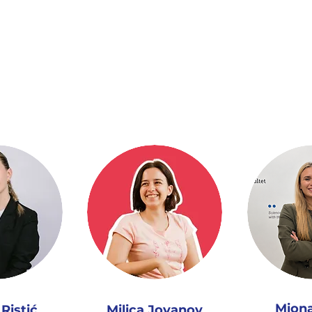
ormu koja ti donosi prilike koje ti pripa
e.
Miona
Ristić
Milica Jovanov