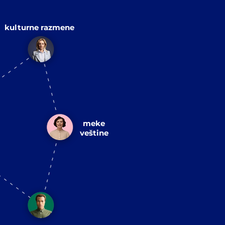
kulturne razmene
meke
veštine