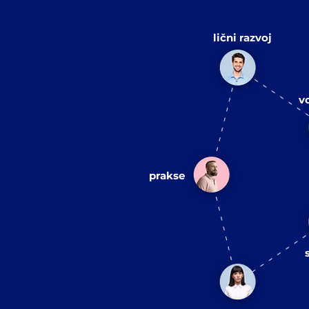
lični razvoj
v
prakse