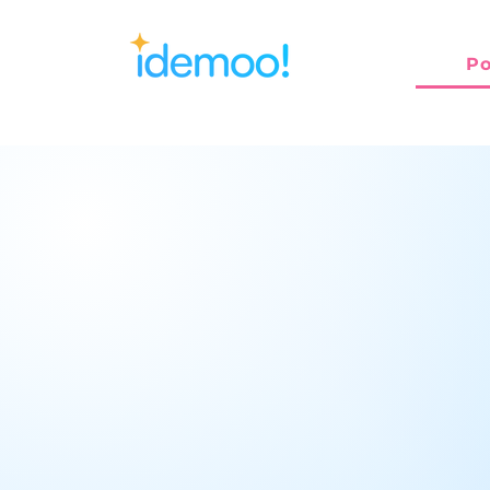
Po
Tvoj vo
prilika 