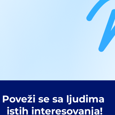
Poveži se sa ljudima
istih interesovanja!