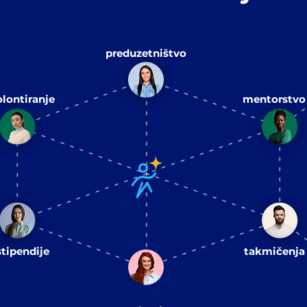
preduzetništvo
olontiranje
mentorstvo
stipendije
takmičenja