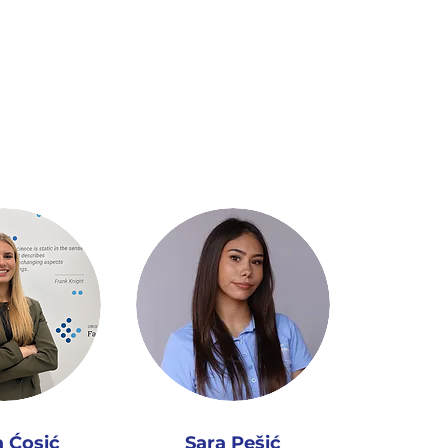
daju, sve na jednom
 Ćosić
Sara Pešić