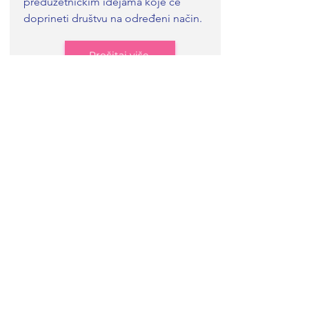
preduzetničkim idejama koje će
doprineti društvu na određeni način.
Pročitaj više
Peacebuilding