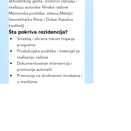
aktivističkog gesta. Učesnici razvijaju i 
realizuju autorske filmske radove. 
Mentorska podrška: Jelena Mišeljić 
(teoretičarka filma) i Dušan Kasalica 
(reditelj).
Šta pokriva rezidencija?
Smeštaj i ishrana tokom trajanja 
programa
Produkcijska podrška i materijal za 
realizaciju radova
Dokumentovanje intervencija i 
promocija autora/ki
Promocija na društvenim mrežama i 
u medijima
Kako se prijaviti?
Prijave slati na 
skart.udruzenje@gmail.com do 5. jula 
2026. Prijava mora sadržati: kratku 
biografiju/CV, motivaciono pismo i 
koncept rada koji će se razvijati na 
programu. Nepotpune prijave se neće 