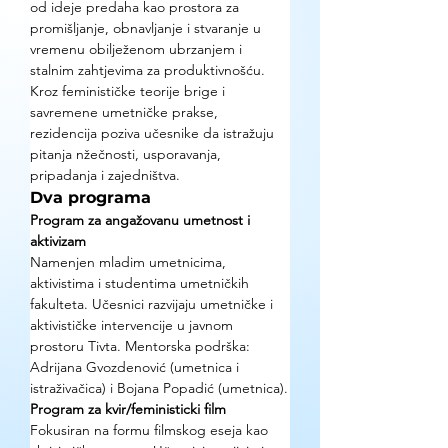
od ideje predaha kao prostora za 
promišljanje, obnavljanje i stvaranje u 
vremenu obilježenom ubrzanjem i 
stalnim zahtjevima za produktivnošću. 
Kroz feminističke teorije brige i 
savremene umetničke prakse, 
rezidencija poziva učesnike da istražuju 
pitanja nžečnosti, usporavanja, 
pripadanja i zajedništva.
Dva programa
Program za angažovanu umetnost i 
aktivizam
Namenjen mladim umetnicima, 
aktivistima i studentima umetničkih 
fakulteta. Učesnici razvijaju umetničke i 
aktivističke intervencije u javnom 
prostoru Tivta. Mentorska podrška: 
Adrijana Gvozdenović (umetnica i 
istraživačica) i Bojana Popadić (umetnica).
Program za kvir/feministicki film
Fokusiran na formu filmskog eseja kao 