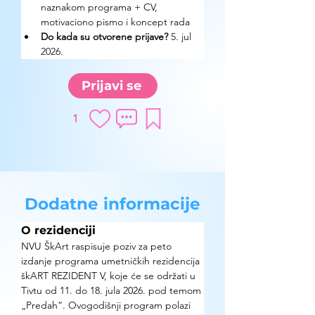
naznakom programa + CV, 
motivaciono pismo i koncept rada
Do kada su otvorene prijave? 
5. jul 
2026.
Prijavi se
1
Dodatne informacije
O rezidenciji
NVU ŠkArt raspisuje poziv za peto 
izdanje programa umetničkih rezidencija 
škART REZIDENT V, koje će se održati u 
Tivtu od 11. do 18. jula 2026. pod temom 
„Predah“. Ovogodišnji program polazi 