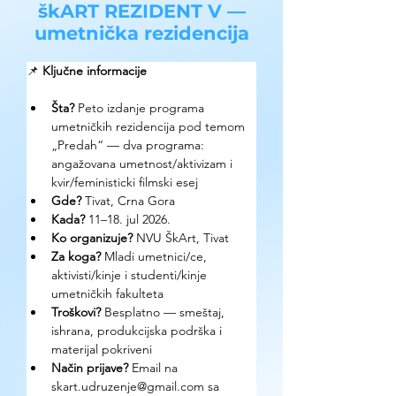
škART REZIDENT V —
umetnička rezidencija
📌 
Ključne informacije
Šta? 
Peto izdanje programa 
umetničkih rezidencija pod temom 
„Predah“ — dva programa: 
angažovana umetnost/aktivizam i 
kvir/feministicki filmski esej
Gde? 
Tivat, Crna Gora
Kada? 
11–18. jul 2026.
Ko organizuje? 
NVU ŠkArt, Tivat
Za koga? 
Mladi umetnici/ce, 
aktivisti/kinje i studenti/kinje 
umetničkih fakulteta
Troškovi? 
Besplatno — smeštaj, 
ishrana, produkcijska podrška i 
materijal pokriveni
Način prijave? 
Email na 
skart.udruzenje@gmail.com sa 