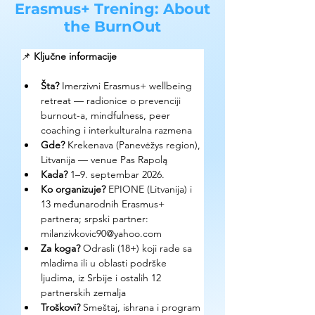
Erasmus+ Trening: About
the BurnOut
📌 
Ključne informacije
Šta? 
Imerzivni Erasmus+ wellbeing 
retreat — radionice o prevenciji 
burnout-a, mindfulness, peer 
coaching i interkulturalna razmena
Gde? 
Krekenava (Panevėžys region), 
Litvanija — venue Pas Rapolą
Kada? 
1–9. septembar 2026.
Ko organizuje? 
EPIONE (Litvanija) i 
13 međunarodnih Erasmus+ 
partnera; srpski partner: 
milanzivkovic90@yahoo.com
Za koga? 
Odrasli (18+) koji rade sa 
mladima ili u oblasti podrške 
ljudima, iz Srbije i ostalih 12 
partnerskih zemalja
Troškovi? 
Smeštaj, ishrana i program 