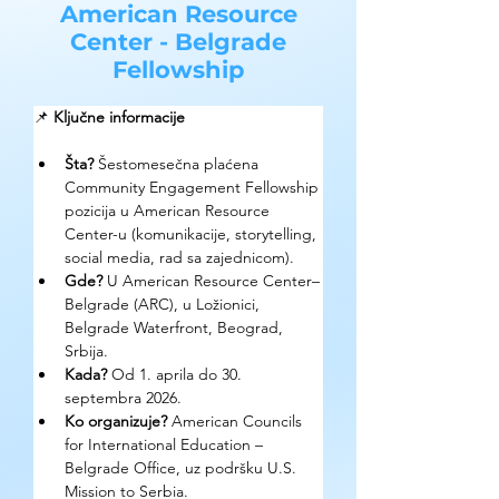
American Resource
Center - Belgrade
Fellowship
📌 
Ključne informacije
Šta?
 Šestomesečna plaćena 
Community Engagement Fellowship 
pozicija u American Resource 
Center-u (komunikacije, storytelling, 
social media, rad sa zajednicom).
Gde? 
U American Resource Center–
Belgrade (ARC), u Ložionici, 
Belgrade Waterfront, Beograd, 
Srbija.
Kada?
 Od 1. aprila do 30. 
septembra 2026. 
Ko organizuje? 
American Councils 
for International Education – 
Belgrade Office, uz podršku U.S. 
Mission to Serbia.