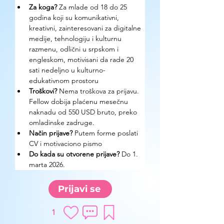
Za koga?
 Za mlade od 18 do 25 
godina koji su komunikativni, 
kreativni, zainteresovani za digitalne 
medije, tehnologiju i kulturnu 
razmenu, odlični u srpskom i 
engleskom, motivisani da rade 20 
sati nedeljno u kulturno-
edukativnom prostoru
Troškovi? 
Nema troškova za prijavu. 
Fellow dobija plaćenu mesečnu 
naknadu od 550 USD bruto, preko 
omladinske zadruge.
Način prijave? 
Putem forme poslati 
CV i motivaciono pismo
Do kada su otvorene prijave?
 Do 1. 
marta 2026.
Prijavi se
1