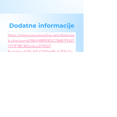
Dodatne informacije
https://www.paycomonline.net/v4/ats/we
b.php/portal/58AA089E0E2C786B7FE421
7373F3BCBD/jobs/279332?
fbclid=IwdGRjcAPzOXNleHRuA2FlbQIx
MQBzcnRjBmFwcF9pZAo2NjI4NTY4Mzc5
AAEejcLrCpyd7d5OAffgaDx2IgsdnJfnW
AHfvTXdCr8eHM3bh7XYNeAMm27ZK4I_
aem_o22UKvVJ48LlYH2-GMMp8Q