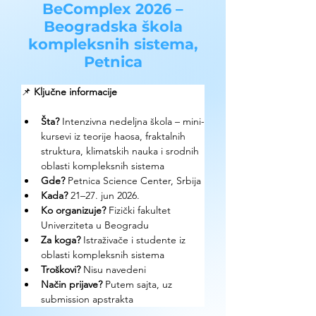
BeComplex 2026 –
Beogradska škola
kompleksnih sistema,
Petnica
📌 
Ključne informacije
Šta? 
Intenzivna nedeljna škola – mini-
kursevi iz teorije haosa, fraktalnih 
struktura, klimatskih nauka i srodnih 
oblasti kompleksnih sistema
Gde? 
Petnica Science Center, Srbija
Kada?
 21–27. jun 2026.
Ko organizuje?
 Fizički fakultet 
Univerziteta u Beogradu
Za koga?
 Istraživače i studente iz 
oblasti kompleksnih sistema
Troškovi?
 Nisu navedeni
Način prijave? 
Putem sajta, uz 
submission apstrakta