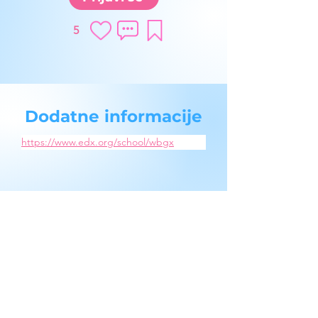
5
Dodatne informacije
https://www.edx.org/school/wbgx