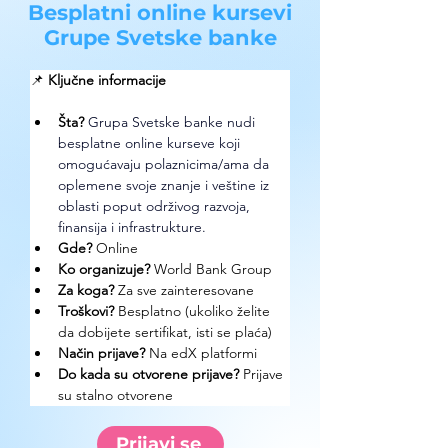
Besplatni online kursevi
Grupe Svetske banke
📌 
Ključne informacije
Šta?
Grupa Svetske banke nudi 
besplatne online kurseve koji 
omogućavaju polaznicima/ama da 
oplemene svoje znanje i veštine iz 
oblasti poput održivog razvoja, 
finansija i infrastrukture. 
Gde? 
Online
Ko organizuje? 
World Bank Group
Za koga?
 Za sve zainteresovane 
Troškovi? 
Besplatno (ukoliko želite 
da dobijete sertifikat, isti se plaća)
Način prijave? 
Na edX platformi 
Do kada su otvorene prijave?
 Prijave 
su stalno otvorene  
Prijavi se