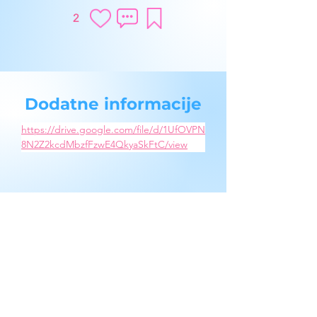
2
Dodatne informacije
https://drive.google.com/file/d/1UfOVPN
8N2Z2kcdMbzfFzwE4QkyaSkFtC/view