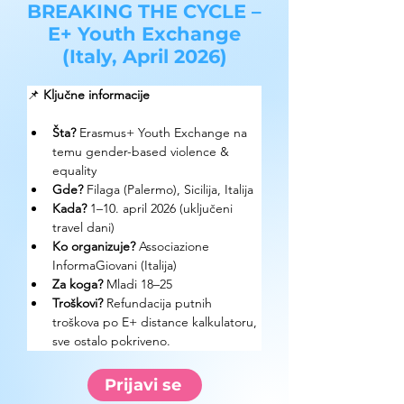
BREAKING THE CYCLE –
E+ Youth Exchange
(Italy, April 2026)
📌 
Ključne informacije
Šta?
 Erasmus+ Youth Exchange na 
temu gender-based violence & 
equality
Gde?
 Filaga (Palermo), Sicilija, Italija
Kada?
 1–10. april 2026 (uključeni 
travel dani)
Ko organizuje?
 Associazione 
InformaGiovani (Italija)
Za koga?
 Mladi 18–25
Troškovi?
 Refundacija putnih 
troškova po E+ distance kalkulatoru, 
sve ostalo pokriveno.
Prijavi se