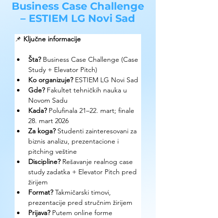
Business Case Challenge
– ESTIEM LG Novi Sad
📌 
Ključne informacije
Šta?
 Business Case Challenge (Case 
Study + Elevator Pitch)
Ko organizuje?
 ESTIEM LG Novi Sad
Gde?
 Fakultet tehničkih nauka u 
Novom Sadu
Kada?
 Polufinala 21–22. mart; finale 
28. mart 2026
Za koga?
 Studenti zainteresovani za 
biznis analizu, prezentacione i 
pitching veštine
Discipline?
 Rešavanje realnog case 
study zadatka + Elevator Pitch pred 
žirijem
Format?
 Takmičarski timovi, 
prezentacije pred stručnim žirijem
Prijava?
 Putem online forme