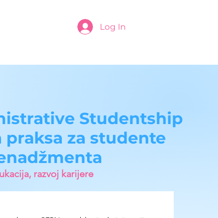
Log In
strative Studentship
 praksa za studente
enadžmenta
kacija, razvoj karijere