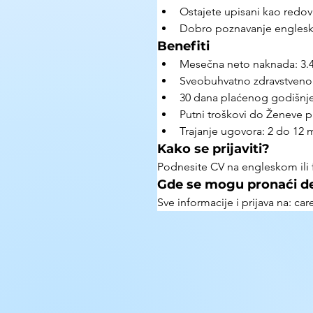
Ostajete upisani kao redov
Dobro poznavanje englesko
Benefiti
Mesečna neto naknada: 3.
Sveobuhvatno zdravstveno
30 dana plaćenog godišnje
Putni troškovi do Ženeve p
Trajanje ugovora: 2 do 12 
Kako se prijaviti?
Podnesite CV na engleskom ili f
Gde se mogu pronaći de
Sve informacije i prijava na: c