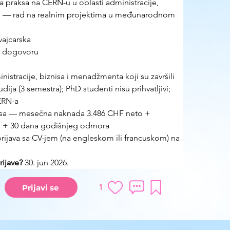
 praksa na CERN-u u oblasti administracije, 
a — rad na realnim projektima u međunarodnom 
ajcarska
o dogovoru
nistracije, biznisa i menadžmenta koji su završili 
ja (3 semestra); PhD studenti nisu prihvatljivi; 
CERN-a
ksa — mesečna naknada 3.486 CHF neto + 
e + 30 dana godišnjeg odmora
rijava sa CV-jem (na engleskom ili francuskom) na 
ijave? 
30. jun 2026.
1
Prijavi se