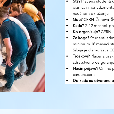
Šta? 
Plaćena studentska
biznisa i menadžment
naučnom okruženju
Gde? 
CERN, Ženeva, Šv
Kada? 
2–12 meseci, p
Ko organizuje? 
CERN
Za koga? 
Studenti admi
minimum 18 meseci studi
Srbija je član-država 
Troškovi? 
Plaćena pra
zdravstveno osiguranj
Način prijave? 
Online p
careers.cern
Do kada su otvorene pr