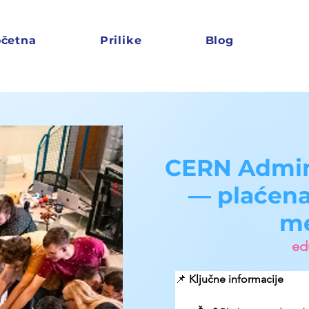
četna
Prilike
Blog
CERN Admini
— plaćena
m
edu
📌 
Ključne informacije