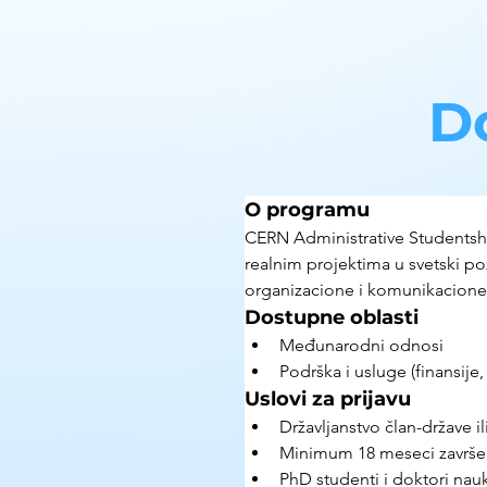
D
O programu
CERN Administrative Studentshi
realnim projektima u svetski po
organizacione i komunikacion
Dostupne oblasti
Međunarodni odnosi
Podrška i usluge (finansije
Uslovi za prijavu
Državljanstvo član-države i
Minimum 18 meseci završeni
PhD studenti i doktori nauka