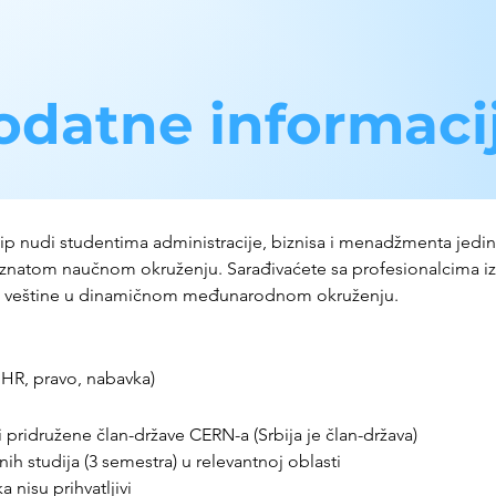
odatne informaci
p nudi studentima administracije, biznisa i menadžmenta jedins
znatom naučnom okruženju. Sarađivaćete sa profesionalcima iz razl
e veštine u dinamičnom međunarodnom okruženju.
, HR, pravo, nabavka)
li pridružene član-države CERN-a (Srbija je član-država)
h studija (3 semestra) u relevantnoj oblasti
 nisu prihvatljivi