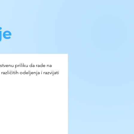
je
tvenu priliku da rade na 
ičitih odeljenja i razvijati 