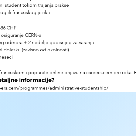
ni student tokom trajanja prakse
g ili francuskog jezika
486 CHF
 osiguranje CERN-a
g odmora + 2 nedelje godišnjeg zatvaranja
ri dolasku (zavisno od okolnosti)
meseci
rancuskom i popunite online prijavu na careers.cern pre roka. Ro
taljne informacije?
areers.cern/programmes/administrative-studentship/