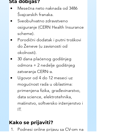
Šta dobijaš?
Mesečna neto naknada od 3486 
Švajcarskih franaka.
Sveobuhvatno zdravstveno 
osiguranje (CERN Health Insurance 
scheme).
Porodični dodatak i putni troškovi 
do Ženeve (u zavisnosti od 
okolnosti).
30 dana plaćenog godišnjeg 
odmora + 2 nedelje godišnjeg 
zatvaranja CERN-a.
Ugovor od 4 do 12 meseci uz 
mogućnost rada u oblastima: 
primenjena fizika, građevinarstvo, 
data science, elektrotehnika, 
mašinstvo, softversko inženjerstvo i 
IT.
Kako se prijaviti?
Podnesi online prijavu sa CV-om na 