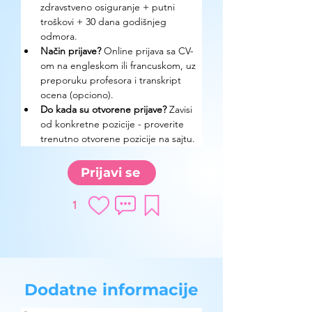
zdravstveno osiguranje + putni 
troškovi + 30 dana godišnjeg 
odmora.
Način prijave? 
Online prijava sa CV-
om na engleskom ili francuskom, uz 
preporuku profesora i transkript 
ocena (opciono).
Do kada su otvorene prijave? 
Zavisi 
od konkretne pozicije - proverite 
trenutno otvorene pozicije na sajtu.
Prijavi se
1
Dodatne informacije