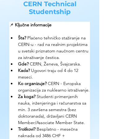
CERN Technical
Studentship
📌 
Ključne informacije
Šta? 
Plaćeno tehničko stažiranje na 
CERN-u - rad na realnim projektima 
u svetski priznatom naučnom centru 
za istraživanje čestica.
Gde? 
CERN, Ženeva, Švajcarska.
Kada? 
Ugovori traju od 4 do 12 
meseci.
Ko organizuje? 
CERN - Evropska 
organizacija za nuklearno istraživanje.
Za koga? 
Studenti primenjenih 
nauka, inženjeringa i računarstva sa 
min. 3 završena semestra (bez 
doktoranada), državljani CERN 
Member/Associate Member State.
Troškovi? 
Besplatno - mesečna 
naknada od 3486 CHF + 