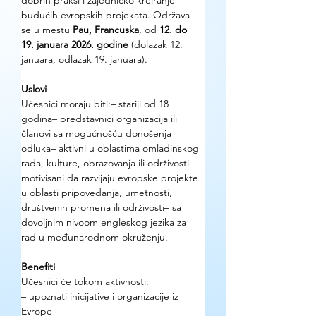
dobrih praksi i zajedničko kreiranje 
budućih evropskih projekata. Održava 
se u mestu 
Pau, Francuska
, od 
12. do 
19. januara 2026. godine
 (dolazak 12. 
januara, odlazak 19. januara).
Uslovi
Učesnici moraju biti:– stariji od 18 
godina– predstavnici organizacija ili 
članovi sa mogućnošću donošenja 
odluka– aktivni u oblastima omladinskog 
rada, kulture, obrazovanja ili održivosti– 
motivisani da razvijaju evropske projekte 
u oblasti pripovedanja, umetnosti, 
društvenih promena ili održivosti– sa 
dovoljnim nivoom engleskog jezika za 
rad u međunarodnom okruženju. 
Benefiti
Učesnici će tokom aktivnosti:
– upoznati inicijative i organizacije iz 
Evrope