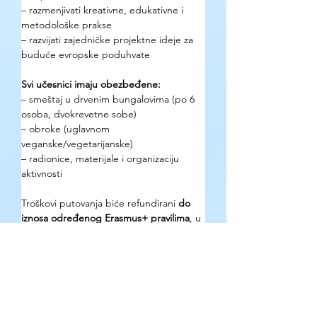
– razmenjivati kreativne, edukativne i 
metodološke prakse
– razvijati zajedničke projektne ideje za 
buduće evropske poduhvate
Svi učesnici imaju obezbeđene:
– smeštaj u drvenim bungalovima (po 6 
osoba, dvokrevetne sobe)
– obroke (uglavnom 
veganske/vegetarijanske)
– radionice, materijale i organizaciju 
aktivnosti
Troškovi putovanja biće refundirani 
do 
iznosa određenog Erasmus+ pravilima
, u 
zavisnosti od udaljenosti (jasno 
navedeno u infopack tabeli)
Kako se prijaviti?
Prijave se vrše putem online formulara 
organizatora. Učesnici ne treba da 