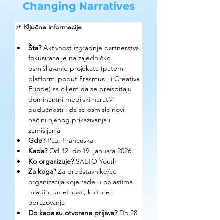
Changing Narratives
📌 
Ključne informacije
Šta?
 Aktivnost izgradnje partnerstva 
fokusirana je na zajedničko 
osmišljavanje projekata (putem 
platformi poput Erasmus+ i Creative 
Euope) sa ciljem da se preispitaju 
dominantni medijski narativi 
budućnosti i da se osmisle novi 
načini njenog prikazivanja i 
zamišljanja
Gde? 
Pau, Francuska
Kada?
 Od 12. do 19. januara 2026. 
Ko organizuje? 
SALTO Youth 
Za koga?
 Za predstavnike/ce 
organizacija koje rade u oblastima 
mladih, umetnosti, kulture i 
obrazovanja
Do kada su otvorene prijave?
 Do 28. 