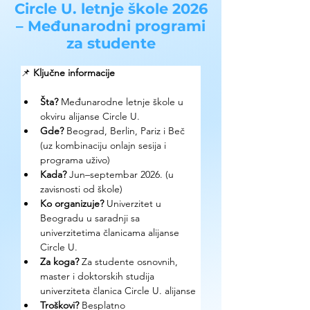
Circle U. letnje škole 2026
– Međunarodni programi
za studente
📌 
Ključne informacije
Šta? 
Međunarodne letnje škole u 
okviru alijanse Circle U.
Gde? 
Beograd, Berlin, Pariz i Beč 
(uz kombinaciju onlajn sesija i 
programa uživo)
Kada?
 Jun–septembar 2026. (u 
zavisnosti od škole)
Ko organizuje? 
Univerzitet u 
Beogradu u saradnji sa 
univerzitetima članicama alijanse 
Circle U.
Za koga?
 Za studente osnovnih, 
master i doktorskih studija 
univerziteta članica Circle U. alijanse
Troškovi? 
Besplatno