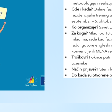
metodologiju i realizuj
Gde i kada? 
Online fa
rezidencijalni trening
septembar – 6. oktobar
Ko organizuje? 
Savet 
Za koga?
 Mladi od 18 
mladima, rade kao faci
radu, govore engleski 
konvencije ili MENA 
Troškovi? 
Pokriće putni
učesnike
Način prijave? 
Putem 
Do kada su otvorene pr