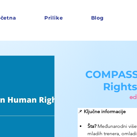
četna
Prilike
Blog
COMPASS 
Rights
edu
📌 
Ključne informacije
Šta?
 Međunarodni više
mladih trenera, omladi