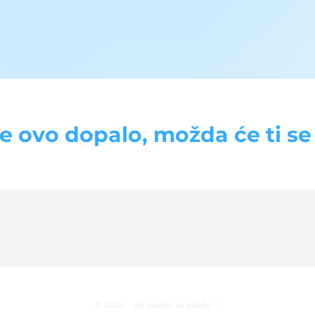
se ovo dopalo, možda će ti se d
© 2026 · od mladih za mlade ♡