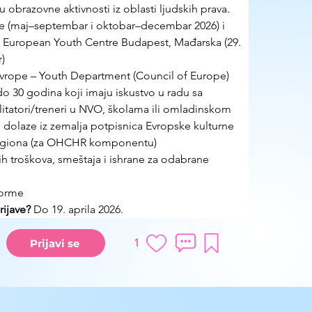
u obrazovne aktivnosti iz oblasti ljudskih prava.
ze (maj–septembar i oktobar–decembar 2026) i 
 u European Youth Centre Budapest, Mađarska (29. 
)
Evrope – Youth Department (Council of Europe)
do 30 godina koji imaju iskustvo u radu sa 
litatori/treneri u NVO, školama ili omladinskom 
i dolaze iz zemalja potpisnica Evropske kulturne 
regiona (za OHCHR komponentu)
h troškova, smeštaja i ishrane za odabrane 
forme
ijave?
 Do 19. aprila 2026.
1
Prijavi se