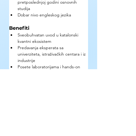
pretposlednjoj godini osnovnih 
studija 
Dobar nivo engleskog jezika
Benefiti
Sveobuhvatan uvod u katalonski 
kvantni ekosistem 
Predavanja eksperata sa 
univerziteta, istraživačkih centara i iz 
industrije 
Posete laboratorijama i hands-on 
sesije 
Networking sajam i povezivanje sa 
ključnim akterima u oblasti 
Besplatno učešće
Kako se prijaviti?
Popunjavanjem 
prijavne forme
.
Rezultati selekcije biće saopšteni tokom 
nedelje 15. juna.