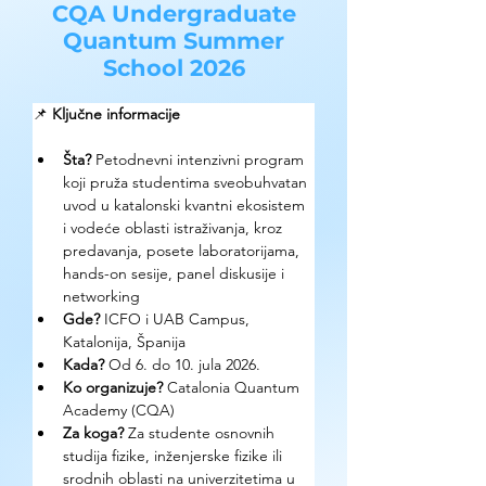
CQA Undergraduate
Quantum Summer
School 2026
📌 
Ključne informacije
Šta?
 Petodnevni intenzivni program 
koji pruža studentima sveobuhvatan 
uvod u katalonski kvantni ekosistem 
i vodeće oblasti istraživanja, kroz 
predavanja, posete laboratorijama, 
hands-on sesije, panel diskusije i 
networking
Gde? 
ICFO i UAB Campus, 
Katalonija, Španija
Kada?
 Od 6. do 10. jula 2026. 
Ko organizuje? 
Catalonia Quantum 
Academy (CQA)
Za koga?
 Za studente osnovnih 
studija fizike, inženjerske fizike ili 
srodnih oblasti na univerzitetima u 