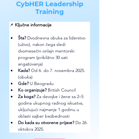
CybHER Leadership
Training
📌 
Ključne informacije
Šta?
 Dvodnevna obuka za liderstvo 
(uživo), nakon čega sledi 
dvomesečni onlajn mentorski 
program (približno 30 sati 
angažovanja)
Kada?
 Od 6. do 7. novembra 2025. 
(obuka) 
Gde? 
U Beogradu
Ko organizuje? 
British Council 
Za koga?
 Za devojke i žene sa 2–5 
godina ukupnog radnog iskustva, 
uključujući najmanje 1 godinu u 
oblasti sajber bezbednosti
Do kada su otvorene prijave?
 Do 26. 
oktobra 2025.