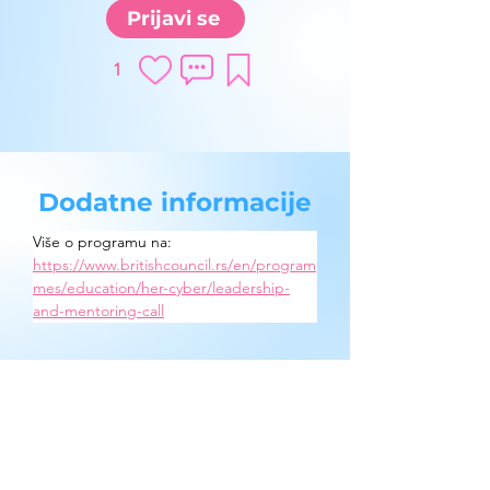
Prijavi se
1
Dodatne informacije
Više o programu na: 
https://www.britishcouncil.rs/en/program
mes/education/her-cyber/leadership-
and-mentoring-call