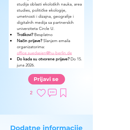
studija oblasti ekoloških nauka, area 
studies, političke ekologije, 
umetnosti i dizajna, geografije i 
digitalnih medija sa partnerskih 
univerziteta Circle U.
Troškovi? 
Besplatno
Način prijave? 
Slanjem emaila 
organizatorima: 
office.suedasien@hu-berlin.de
Do kada su otvorene prijave?
 Do 15. 
juna 2026.
Prijavi se
2
Dodatne informacije