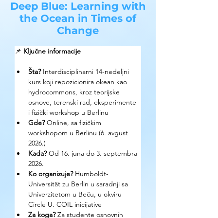
Deep Blue: Learning with
the Ocean in Times of
Change
📌 
Ključne informacije
Šta?
 Interdisciplinarni 14-nedeljni 
kurs koji repozicionira okean kao 
hydrocommons, kroz teorijske 
osnove, terenski rad, eksperimente 
i fizički workshop u Berlinu
Gde? 
Online, sa fizičkim 
workshopom u Berlinu (6. avgust 
2026.)
Kada?
 Od 16. juna do 3. septembra 
2026.
Ko organizuje? 
Humboldt-
Universität zu Berlin u saradnji sa 
Univerzitetom u Beču, u okviru 
Circle U. COIL inicijative
Za koga?
 Za studente osnovnih 