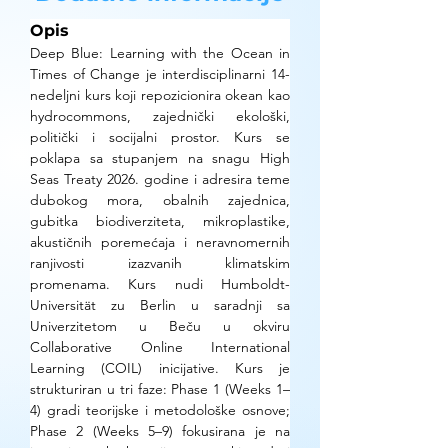
Opis
Deep Blue: Learning with the Ocean in 
Times of Change je interdisciplinarni 14-
nedeljni kurs koji repozicionira okean kao 
hydrocommons, zajednički ekološki, 
politički i socijalni prostor. Kurs se 
poklapa sa stupanjem na snagu High 
Seas Treaty 2026. godine i adresira teme 
dubokog mora, obalnih zajednica, 
gubitka biodiverziteta, mikroplastike, 
akustičnih poremećaja i neravnomernih 
ranjivosti izazvanih klimatskim 
promenama. Kurs nudi Humboldt-
Universität zu Berlin u saradnji sa 
Univerzitetom u Beču u okviru 
Collaborative Online International 
Learning (COIL) inicijative. Kurs je 
strukturiran u tri faze: Phase 1 (Weeks 1–
4) gradi teorijske i metodološke osnove; 
Phase 2 (Weeks 5–9) fokusirana je na 