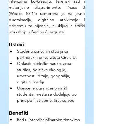
intenzivnu ko-kreaciju, terenski rad i 
materijalne eksperimente; Phase 3 
(Weeks 10–14) usmerena je na javnu 
diseminaciju, digitalno arhiviranje i 
pripremu za bijenale, a uključuje fizički 
workshop u Berlinu 6. avgusta.
Uslovi
Studenti osnovnih studija sa 
partnerskih univerziteta Circle U. 
Oblasti: ekološke nauke, area 
studies, politička ekologija, 
umetnost i dizajn, geografija, 
digitalni mediji 
Učešće je ograničeno na 21 
studenta, mesta se dodeljuju po 
principu first-come, first-served
Benefiti
Rad u interdisciplinarnim timovima 
sa studentima sa Circle U. 