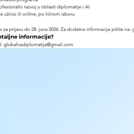
rofesionalni razvoj u oblasti diplomatije i AI
 užiivo ili online, po ličnom izboru
za prijavu do 28. juna 2026. Za dodatne informacije pišite na
taljne informacije?
il: globalnadiplomatija@gmail.com