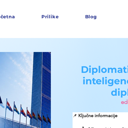
četna
Prilike
Blog
Diplomati
inteligen
dip
edu
📌 
Ključne informacije