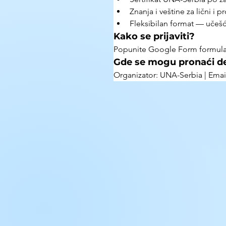
Znanja i veštine za lični i p
Fleksibilan format — učešće
Kako se prijaviti?
Popunite Google Form formular 
Gde se mogu pronaći de
Organizator: UNA-Serbia | Ema