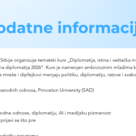
odatne informaci
rbije organizuje tematski kurs „Diplomatija, istina i veštačka in
 diplomatija 2026“. Kurs je namenjen ambicioznim mladima ko
e mreže i dipfejkovi menjaju politiku, diplomatiju, ratove i svak
rodnih odnosa, Princeton University (SAD)
odne odnose, diplomatiju, AI i medijsku pismenost
rijavi se što pre
završetku programa