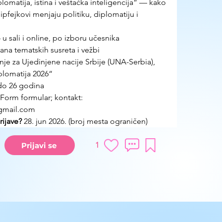
lomatija, istina i veštačka inteligencija“ — kako 
ipfejkovi menjaju politiku, diplomatiju i 
sali i online, po izboru učesnika
dana tematskih susreta i vežbi
je za Ujedinjene nacije Srbije (UNA-Serbia), 
lomatija 2026“
do 26 godina
Form formular; kontakt: 
gmail.com
ijave? 
28. jun 2026. (broj mesta ograničen)
1
Prijavi se