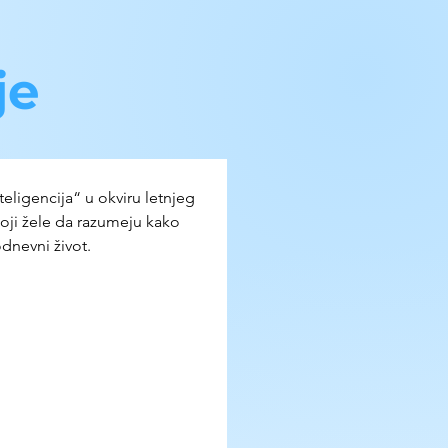
je
teligencija“ u okviru letnjeg 
ji žele da razumeju kako 
odnevni život.