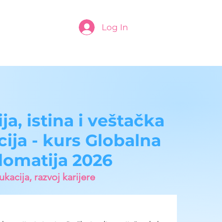
Log In
ja, istina i veštačka
cija - kurs Globalna
lomatija 2026
kacija, razvoj karijere