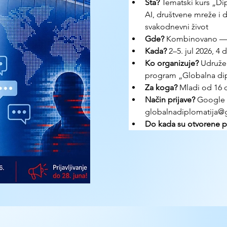
Šta? 
Tematski kurs „Dip
AI, društvene mreže i d
svakodnevni život
Gde? 
Kombinovano — u 
Kada? 
2–5. jul 2026, 4 
Ko organizuje? 
Udružen
program „Globalna dip
Za koga? 
Mladi od 16 
Način prijave? 
Google 
globalnadiplomatija@
Do kada su otvorene pr