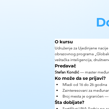
D
O kursu
Udruženje za Ujedinjene nacije S
obrazovnog programa „Globalna
veštačka inteligencija, društven
Predavač
Stefan Kondić 
— master međuna
Ko može da se prijavi?
Mladi od 16 do 26 godina
Zainteresovani za međunar
Broj mesta je ograničen — p
Šta dobijate?
Sertifikat UNA-Serbia po 