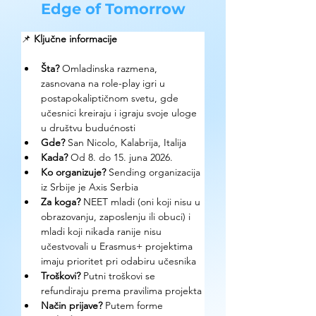
Edge of Tomorrow
📌 
Ključne informacije
Šta?
 Omladinska razmena, 
zasnovana na role-play igri u 
postapokaliptičnom svetu, gde 
učesnici kreiraju i igraju svoje uloge 
u društvu budućnosti
Gde? 
San Nicolo, Kalabrija, Italija
Kada?
 Od 8. do 15. juna 2026. 
Ko organizuje? 
Sending organizacija 
iz Srbije je Axis Serbia
Za koga?
 NEET mladi (oni koji nisu u 
obrazovanju, zaposlenju ili obuci) i 
mladi koji nikada ranije nisu 
učestvovali u Erasmus+ projektima 
imaju prioritet pri odabiru učesnika
Troškovi? 
Putni troškovi se 
refundiraju prema pravilima projekta
Način prijave? 
Putem forme