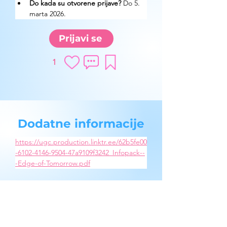
Do kada su otvorene prijave?
 Do 5. 
marta 2026.
Prijavi se
1
Dodatne informacije
https://ugc.production.linktr.ee/62b5fe00
-6102-4146-9504-47a9109f3242_Infopack--
-Edge-of-Tomorrow.pdf