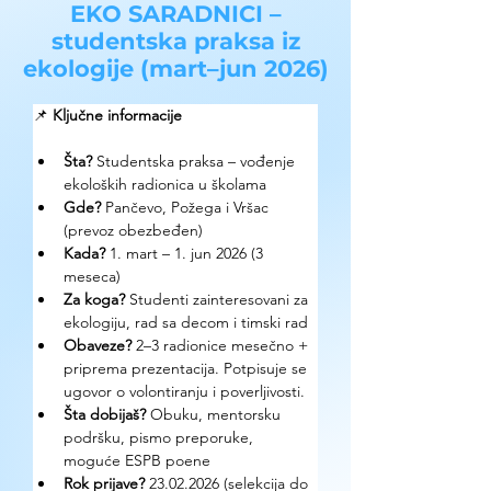
EKO SARADNICI –
studentska praksa iz
ekologije (mart–jun 2026)
📌 
Ključne informacije
Šta?
 Studentska praksa – vođenje 
ekoloških radionica u školama
Gde?
 Pančevo, Požega i Vršac 
(prevoz obezbeđen)
Kada?
 1. mart – 1. jun 2026 (3 
meseca)
Za koga?
 Studenti zainteresovani za 
ekologiju, rad sa decom i timski rad
Obaveze?
 2–3 radionice mesečno + 
priprema prezentacija. Potpisuje se 
ugovor o volontiranju i poverljivosti.
Šta dobijaš?
 Obuku, mentorsku 
podršku, pismo preporuke, 
moguće ESPB poene
Rok prijave?
 23.02.2026 (selekcija do 