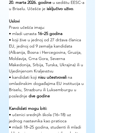
20. marta 2026. godine
 u sedištu EESC-a 
u Briselu. Učešće je 
isključivo uživo
.
Uslovi
Pravo učešća imaju:
• mladi uzrasta 
16–25 godina
• koji žive u jednoj od 27 država članica 
EU, jednoj od 9 zemalja kandidata 
(Albanija, Bosna i Hercegovina, Gruzija, 
Moldavija, Crna Gora, Severna 
Makedonija, Srbija, Turska, Ukrajina) ili u 
Ujedinjenom Kraljevstvu
• kandidati koji 
nisu učestvovali
 na 
omladinskim događajima EU institucija u 
Briselu, Strazburu ili Luksemburgu u 
poslednje 
dve godine
Kandidati mogu biti:
• učenici srednjih škola (16–18) uz 
jednog nastavnika kao pratioca
• mladi 18–25 godina, studenti ili mladi 