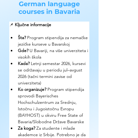
German language
courses in Bavaria
📌 
Ključne informacije
Šta?
 Program stipendija za nemačke 
jezičke kurseve u Bavarskoj
Gde? 
U Bavariji, na više univerziteta i 
visokih škola
Kada? 
Letnji semestar 2026, kursevi 
se održavaju u periodu jul–avgust 
2026 (tačni termini zavise od 
univerziteta)
Ko organizuje? 
Program stipendija 
sprovodi Bayerisches 
Hochschulzentrum za Srednju, 
Istočnu i Jugoistočnu Evropu 
(BAYHOST) u okviru Free State of 
Bavaria/Slobodne Države Bavarske
Za koga?
 Za studente i mlade 
akademce iz Srbije. Potrebno je da 