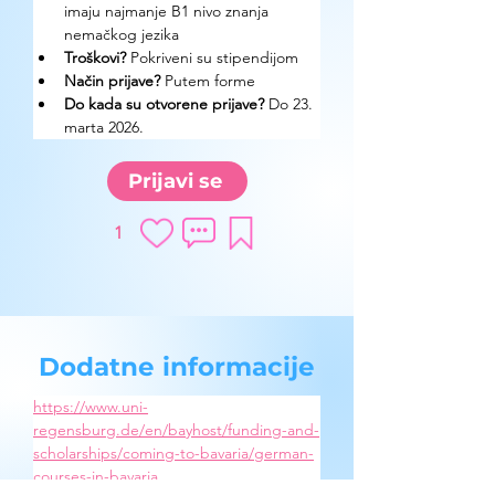
imaju najmanje B1 nivo znanja 
nemačkog jezika
Troškovi? 
Pokriveni su stipendijom
Način prijave? 
Putem forme
Do kada su otvorene prijave?
 Do 23. 
marta 2026.
Prijavi se
1
Dodatne informacije
https://www.uni-
regensburg.de/en/bayhost/funding-and-
scholarships/coming-to-bavaria/german-
courses-in-bavaria