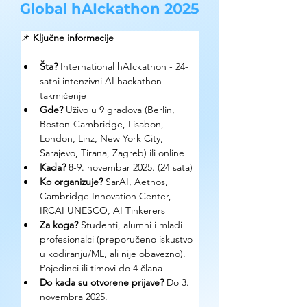
Global hAIckathon 2025
📌 
Ključne informacije
Šta?
 International hAIckathon - 24-
satni intenzivni AI hackathon 
takmičenje
Gde?
 Uživo u 9 gradova (Berlin, 
Boston-Cambridge, Lisabon, 
London, Linz, New York City, 
Sarajevo, Tirana, Zagreb) ili online
Kada?
 8-9. novembar 2025. (24 sata)
Ko organizuje?
 SarAI, Aethos, 
Cambridge Innovation Center, 
IRCAI UNESCO, AI Tinkerers
Za koga?
 Studenti, alumni i mladi 
profesionalci (preporučeno iskustvo 
u kodiranju/ML, ali nije obavezno). 
Pojedinci ili timovi do 4 člana
Do kada su otvorene prijave?
 Do 3. 
novembra 2025.