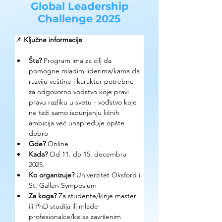
Global Leadership
Challenge 2025
📌 
Ključne informacije
Šta?
 Program ima za cilj da 
pomogne mladim liderima/kama da 
razviju veštine i karakter potrebne 
za odgovorno vođstvo koje pravi 
pravu razliku u svetu - vođstvo koje 
ne teži samo ispunjenju ličnih 
ambicija već unapređuje opšte 
dobro
Gde? 
Online
Kada?
 Od 11. do 15. decembra 
2025. 
Ko organizuje? 
Univerzitet Oksford i 
St. Gallen Symposium
Za koga?
 Za studente/kinje master 
ili 
PhD studija ili mlade 
profesionalce/ke sa završenim  