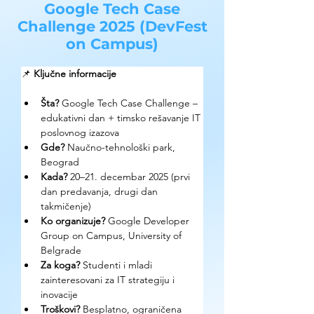
Google Tech Case
Challenge 2025 (DevFest
on Campus)
📌 
Ključne informacije
Šta?
 Google Tech Case Challenge – 
edukativni dan + timsko rešavanje IT 
poslovnog izazova
Gde? 
Naučno-tehnološki park, 
Beograd
Kada?
 20–21. decembar 2025 (prvi 
dan predavanja, drugi dan 
takmičenje)
Ko organizuje? 
Google Developer 
Group on Campus, University of 
Belgrade
Za koga?
 Studenti i mladi 
zainteresovani za IT strategiju i 
inovacije
Troškovi? 
Besplatno, ograničena 