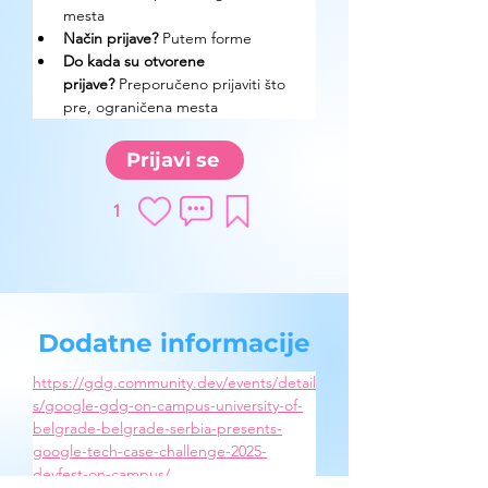
mesta
Način prijave? 
Putem forme
Do kada su otvorene 
prijave?
 Preporučeno prijaviti što 
pre, ograničena mesta
Prijavi se
1
Dodatne informacije
https://gdg.community.dev/events/detail
s/google-gdg-on-campus-university-of-
belgrade-belgrade-serbia-presents-
google-tech-case-challenge-2025-
devfest-on-campus/