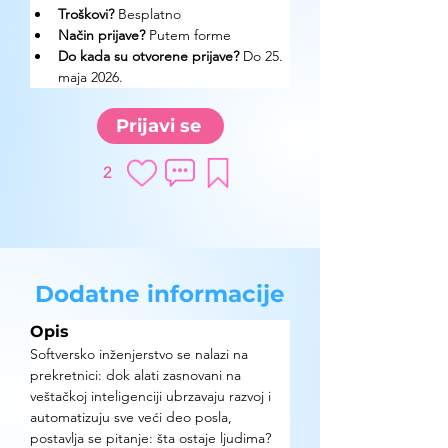
Troškovi? 
Besplatno
Način prijave? 
Putem forme
Do kada su otvorene prijave?
 Do 25. 
maja 2026.
Prijavi se
2
Dodatne informacije
Opis
Softversko inženjerstvo se nalazi na 
prekretnici: dok alati zasnovani na 
veštačkoj inteligenciji ubrzavaju razvoj i 
automatizuju sve veći deo posla, 
postavlja se pitanje: šta ostaje ljudima? 