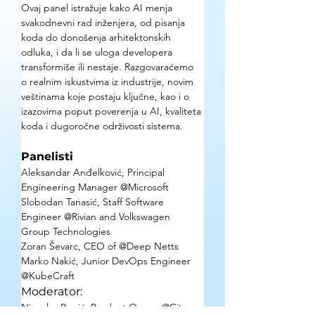
Ovaj panel istražuje kako AI menja 
svakodnevni rad inženjera, od pisanja 
koda do donošenja arhitektonskih 
odluka, i da li se uloga developera 
transformiše ili nestaje. Razgovaraćemo 
o realnim iskustvima iz industrije, novim 
veštinama koje postaju ključne, kao i o 
izazovima poput poverenja u AI, kvaliteta 
koda i dugoročne održivosti sistema.
Panelisti
Aleksandar Anđelković, Principal 
Engineering Manager @Microsoft
Slobodan Tanasić, Staff Software 
Engineer @Rivian and Volkswagen 
Group Technologies
Zoran Ševarc, CEO of @Deep Netts
Marko Nakić, Junior DevOps Engineer 
@KubeCraft
Moderator: 
Ninoslav Rupić, Product Owner @Citrus 