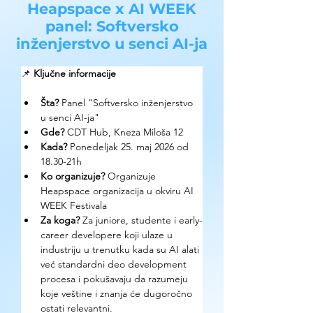
Heapspace x AI WEEK
panel: Softversko
inženjerstvo u senci AI-ja
📌 
Ključne informacije
Šta?
 Panel "Softversko inženjerstvo 
u senci AI-ja"
Gde? 
CDT Hub, Kneza Miloša 12
Kada?
 Ponedeljak 25. maj 2026 od 
18.30-21h
Ko organizuje? 
Organizuje 
Heapspace organizacija u okviru AI 
WEEK Festivala
Za koga?
 Za juniore, studente i early-
career developere koji ulaze u 
industriju u trenutku kada su AI alati 
već standardni deo development 
procesa i pokušavaju da razumeju 
koje veštine i znanja će dugoročno 
ostati relevantni.