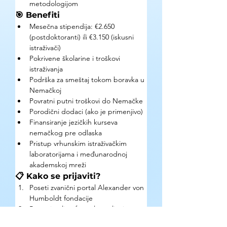
metodologijom
🎯 Benefiti
Mesečna stipendija: €2.650 
(postdoktoranti) ili €3.150 (iskusni 
istraživači)
Pokrivene školarine i troškovi 
istraživanja
Podrška za smeštaj tokom boravka u 
Nemačkoj
Povratni putni troškovi do Nemačke
Porodični dodaci (ako je primenjivo)
Finansiranje jezičkih kurseva 
nemačkog pre odlaska
Pristup vrhunskim istraživačkim 
laboratorijama i međunarodnoj 
akademskoj mreži
📋 Kako se prijaviti?
Poseti zvanični portal Alexander von 
Humboldt fondacije
Popuni online formular sa ličnim, 
akademskim i istraživačkim podacima