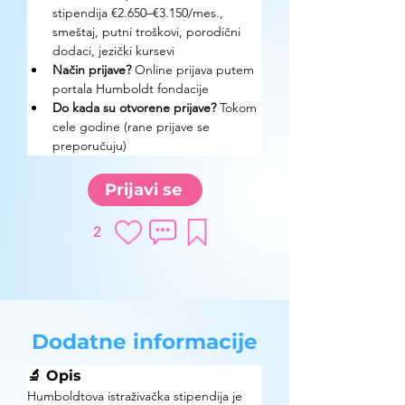
stipendija €2.650–€3.150/mes., 
smeštaj, putni troškovi, porodični 
dodaci, jezički kursevi
Način prijave? 
Online prijava putem 
portala Humboldt fondacije
Do kada su otvorene prijave? 
Tokom 
cele godine (rane prijave se 
preporučuju)
Prijavi se
2
Dodatne informacije
🔬 Opis
Humboldtova istraživačka stipendija je 