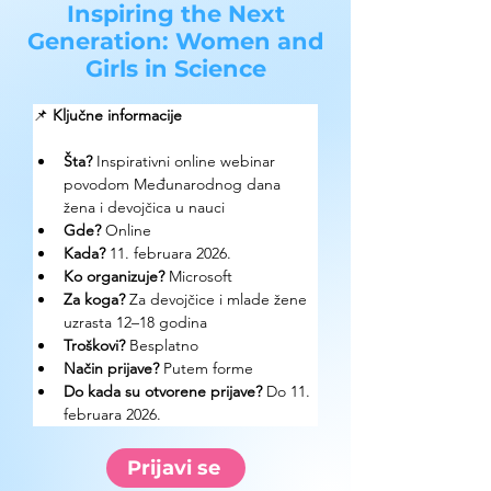
Inspiring the Next
Generation: Women and
Girls in Science
📌 
Ključne informacije
Šta?
 Inspirativni online webinar 
povodom Međunarodnog dana 
žena i devojčica u nauci
Gde? 
Online
Kada?
 11. februara 2026. 
Ko organizuje? 
Microsoft
Za koga?
 Za devojčice i mlade žene 
uzrasta 12–18 godina
Troškovi? 
Besplatno
Način prijave? 
Putem forme
Do kada su otvorene prijave?
 Do 11. 
februara 2026.
Prijavi se