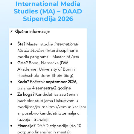
International Media
Studies (MA) – DAAD
Stipendija 2026
📌 
Ključne informacije
Šta?
 Master studije 
International 
Media Studies
 (Interdisciplinarni 
media program) – Master of Arts
Gde?
 Bonn, Nemačka (DW 
Akademie, University of Bonn i 
Hochschule Bonn-Rhein-Sieg)
Kada?
 Početak 
septembar 2026
, 
trajanje 
4 semestra/2 godine
Za koga?
 Kandidati sa završenim 
bachelor studijama i iskustvom u 
medijima/journalizmu/komunikacijam
a; posebno kandidati iz zemalja u 
razvoju i tranziciji
Finansije?
 DAAD stipendije (do 10 
potpuno finansiranih mesta): 