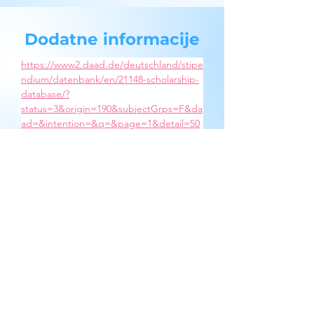
Dodatne informacije
https://www2.daad.de/deutschland/stipe
ndium/datenbank/en/21148-scholarship-
database/?
status=3&origin=190&subjectGrps=F&da
ad=&intention=&q=&page=1&detail=50
076777
https://akademie.dw.com/en/internation
al-media-studies/s-12276