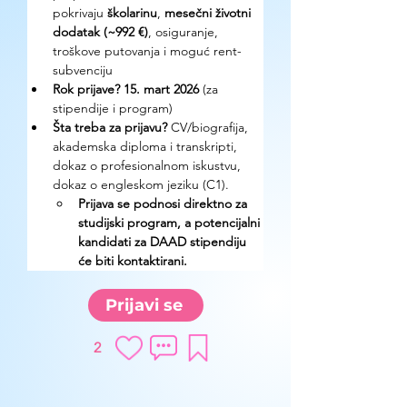
pokrivaju 
školarinu
, 
mesečni životni 
dodatak (~992 €)
, osiguranje, 
troškove putovanja i moguć rent-
subvenciju
Rok prijave?
15. mart 2026
 (za 
stipendije i program)
Šta treba za prijavu? 
CV/biografija, 
akademska diploma i transkripti, 
dokaz o profesionalnom iskustvu, 
dokaz o engleskom jeziku (C1). 
Prijava se podnosi direktno za 
studijski program, a potencijalni 
kandidati za DAAD stipendiju 
će biti kontaktirani.
Prijavi se
2