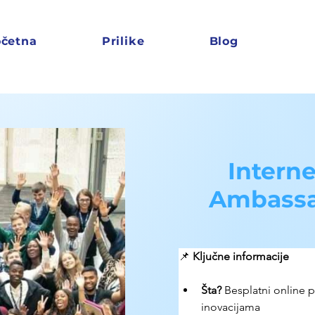
četna
Prilike
Blog
Interne
Ambassa
📌 
Ključne informacije
Šta?
Besplatni online p
inovacijama 