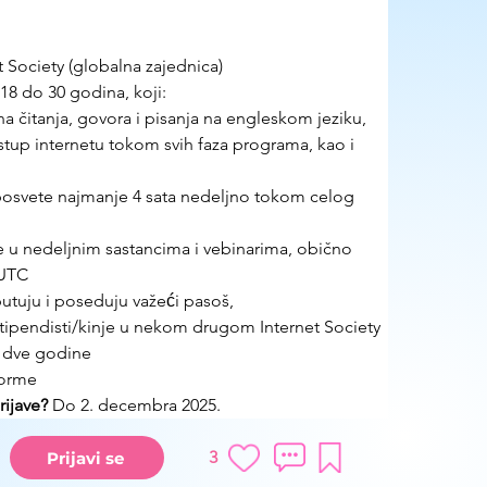
t Society (globalna zajednica)
18 do 30 godina, koji: 
ina čitanja, govora i pisanja na engleskom jeziku,
istup internetu tokom svih faza programa, kao i 
,
posvete najmanje 4 sata nedeljno tokom celog 
́e u nedeljnim sastancima i vebinarima, obično 
 UTC
utuju i poseduju važeći pasoš,
 stipendisti/kinje u nekom drugom Internet Society 
 dve godine
forme
ijave?
 Do 2. decembra 2025.
3
Prijavi se