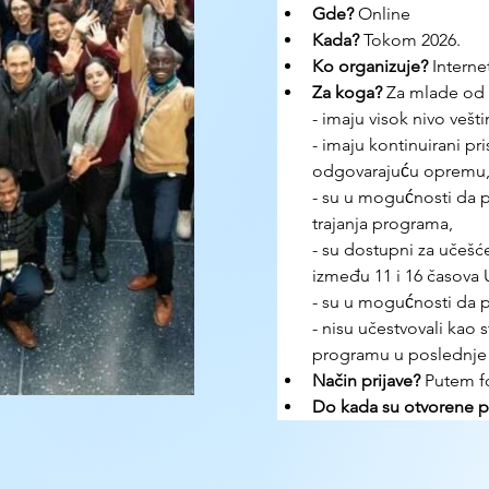
Gde? 
Online
Kada?
 Tokom 2026. 
Ko organizuje? 
Interne
Za koga?
 Za mlade od 
- imaju visok nivo vešt
- imaju kontinuirani pr
odgovarajuću opremu
- su u mogućnosti da 
trajanja programa,
- su dostupni za učešc
između 11 i 16 časova
- su u mogućnosti da p
- nisu učestvovali kao
programu u poslednje
Način prijave? 
Putem 
Do kada su otvorene pr