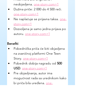
neobjavljena. 
one-story.com
+1
Dužina priče: 2 000 do 4 500 reči. 
one-story.com
+1
Ne naplaćuje se prijavna taksa. 
one-
story.com
+1
Dozvoljena je samo jedna prijava po 
autoru. 
one-story.com
+1
Benefiti
Pobednička priča će biti objavljena 
na zvaničnoj platformi One Teen 
Story. 
one-story.com
+1
Pobednik dobija nagradu od 
500 
USD
. 
one-story.com
+1
Pre objavljivanja, autor ima 
mogućnost rada sa urednikom kako 
bi priča bila uređena. 
one-
story.com
+1
Pomenuti su i „honorable 
mentions“ u različitim starosnim 
kategorijama (13–15, 16–17, 18–19), 