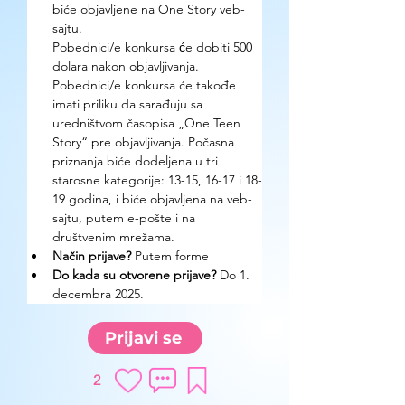
biće objavljene na One Story veb-
sajtu.
Pobednici/e konkursa će dobiti 500 
dolara nakon objavljivanja.
Pobednici/e konkursa će takođe 
imati priliku da sarađuju sa 
uredništvom časopisa „One Teen 
Story“ pre objavljivanja. Počasna 
priznanja biće dodeljena u tri 
starosne kategorije: 13-15, 16-17 i 18-
19 godina, i biće objavljena na veb-
sajtu, putem e-pošte i na 
društvenim mrežama.
Način prijave? 
Putem forme
Do kada su otvorene prijave?
 Do 1. 
decembra 2025.
Prijavi se
2