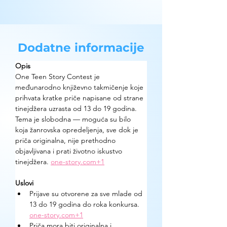
Dodatne informacije
Opis
One Teen Story Contest je 
međunarodno književno takmičenje koje 
prihvata kratke priče napisane od strane 
tinejdžera uzrasta od 13 do 19 godina. 
Tema je slobodna — moguća su bilo 
koja žanrovska opredeljenja, sve dok je 
priča originalna, nije prethodno 
objavljivana i prati životno iskustvo 
tinejdžera. 
one-story.com
+1
Uslovi
Prijave su otvorene za sve mlade od 
13 do 19 godina do roka konkursa. 
one-story.com
+1
Priča mora biti originalna i 