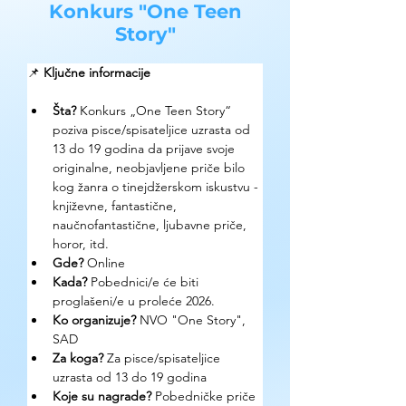
Konkurs "One Teen
Story"
📌 
Ključne informacije
Šta?
 Konkurs „One Teen Story“ 
poziva pisce/spisateljice uzrasta od 
13 do 19 godina da prijave svoje 
originalne, neobjavljene priče bilo 
kog žanra o tinejdžerskom iskustvu - 
književne, fantastične, 
naučnofantastične, ljubavne priče, 
horor, itd. 
Gde? 
Online
Kada?
 Pobednici/e će biti 
proglašeni/e u proleće 2026. 
Ko organizuje? 
NVO "One Story", 
SAD
Za koga?
 Za pisce/spisateljice 
uzrasta od 13 do 19 godina
Koje su nagrade? 
Pobedničke priče 