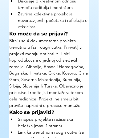
Diskusije o kreativnom odnosu 
između reditelja i montažera
Završna kolektivna projekcija 
novorazvijenih početaka i refleksija o 
otkrićima
Ko može da se prijavi?
Biraju se 4 dokumentarna projekta 
trenutno u fazi rough cut-a. Prihvatljivi 
projekti moraju poticati iz ili biti 
koprodukovani u jednoj od sledećih 
zemalja: Albanija, Bosna i Hercegovina, 
Bugarska, Hrvatska, Grčka, Kosovo, Crna 
Gora, Severna Makedonija, Rumunija, 
Srbija, Slovenija ili Turska. Obavezno je 
prisustvo i reditelja i montažera tokom 
cele radionice. Projekti ne smeju biti 
previše napredni u procesu montaže.
Kako se prijaviti?
Sinopsis projekta i režiserska 
beleška (max. 1 strana)
Link ka trenutnom rough cut-u (sa 