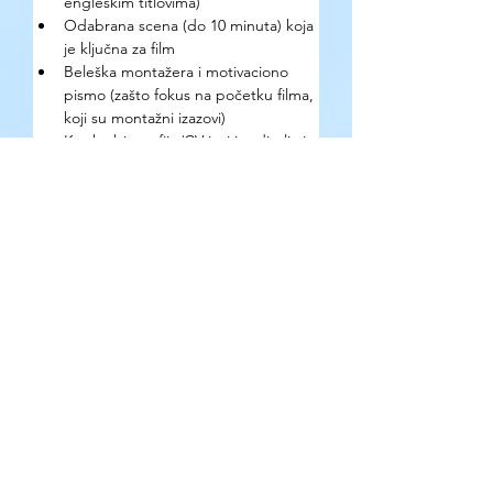
engleskim titlovima)
Odabrana scena (do 10 minuta) koja 
je ključna za film
Beleška montažera i motivaciono 
pismo (zašto fokus na početku filma, 
koji su montažni izazovi)
Kratke biografije/CV-jevi i reditelja i 
montažera
Mentori
Kasia Boniecka 
(Pariz) — urednica 
filma i dokumentarna 
konsultantkinja; filmovi prikazivani na 
Sundanceu, Berlinalu, IDFA, 
Locarnuu, CPH:DOX i Visions du 
Réel; članica Evropske filmske 
akademije
Per K. Kirkegaard 
(Danska) — jedan 
od najistaknutijih filmskih urednika u 
danskoj industriji; Emmy za montažu 
filma Armadillo (2012); Oscar 
nominacija za The Cave (2020); član 
Oscar akademije