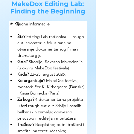
MakeDox Editing Lab:
Finding the Beginning
📌 
Ključne informacije
Šta? 
Editing Lab radionica — rough-
cut laboratorija fokusirana na 
otvaranje dokumentarnog filma i 
dramaturgiju
Gde? 
Skoplje, Severna Makedonija 
(u okviru MakeDox festivala)
Kada? 
22–25. avgust 2026.
Ko organizuje? 
MakeDox festival; 
mentori: Per K. Kirkegaard (Danska) 
i Kasia Boniecka (Pariz)
Za koga? 
4 dokumentarna projekta 
u fazi rough cut-a iz Srbije i ostalih 
balkanskih zemalja; obavezno 
prisustvo i reditelja i montažera
Troškovi? 
Besplatno; putni troškovi i 
smeštaj na teret učesnika; 