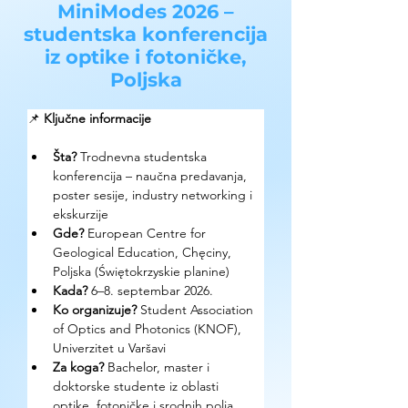
MiniModes 2026 –
studentska konferencija
iz optike i fotoničke,
Poljska
📌 
Ključne informacije
Šta? 
Trodnevna studentska 
konferencija – naučna predavanja, 
poster sesije, industry networking i 
ekskurzije
Gde? 
European Centre for 
Geological Education, Chęciny, 
Poljska (Świętokrzyskie planine)
Kada?
 6–8. septembar 2026.
Ko organizuje? 
Student Association 
of Optics and Photonics (KNOF), 
Univerzitet u Varšavi
Za koga? 
Bachelor, master i 
doktorske studente iz oblasti 
optike, fotoničke i srodnih polja