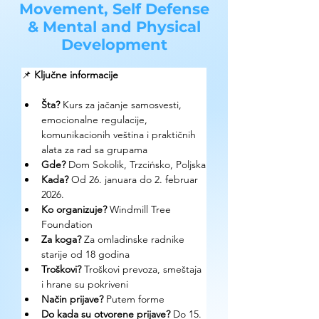
Movement, Self Defense
& Mental and Physical
Development
📌 
Ključne informacije
Šta?
 Kurs za jačanje samosvesti, 
emocionalne regulacije, 
komunikacionih veština i praktičnih 
alata za rad sa grupama
Gde? 
Dom Sokolik, Trzcińsko, Poljska
Kada?
 Od 26. januara do 2. februar 
2026.
Ko organizuje? 
Windmill Tree 
Foundation
Za koga?
 Za omladinske radnike 
starije od 18 godina
Troškovi? 
Troškovi prevoza, smeštaja 
i hrane su pokriveni
Način prijave? 
Putem forme
Do kada su otvorene prijave?
 Do 15. 