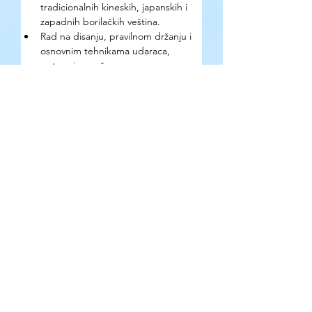
tradicionalnih kineskih, japanskih i 
zapadnih borilačkih veština.
Rad na disanju, pravilnom držanju i 
osnovnim tehnikama udaraca, 
poteza i masaže.
Diskusije o konfliktu kao 
društvenom, fizičkom i 
emocionalnom fenomenu.
Kako se prijaviti?
Popunjavanjem 
prijavne forme
.
Gde se mogu pronaći detaljne 
informacije o prilici?
U 
infopack-
u
.