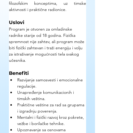
filozofskim konceptima, uz timske 
aktivnosti i praktične radionice.
Uslovi
Program je otvoren za omladinske 
radnike starije od 18 godina. Fizička 
spremnost nije zahtev, ali program može 
biti fizički zahtevan i traži energiju i volju 
za istraživanje mogućnosti tela svakog 
učesnika.
Benefiti
Razvijanje samosvesti i emocionalne 
regulacije.
Unapređenje komunikacionih i 
timskih veština.
Praktične veštine za rad sa grupama 
i izgradnju poverenja.
Mentalni i fizički razvoj kroz pokrete, 
vežbe i borilačke tehnike.
Upoznavanje sa osnovama 