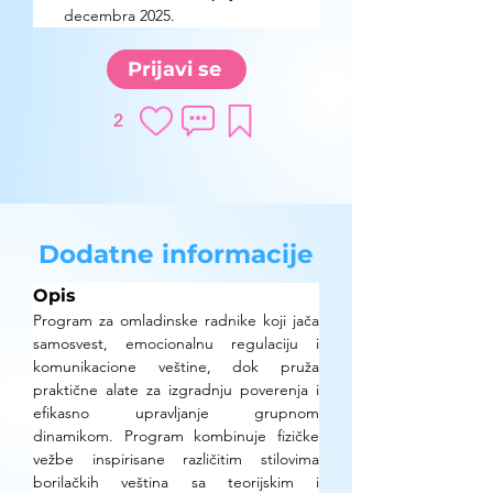
decembra 2025.
Prijavi se
2
Dodatne informacije
Opis
Program za omladinske radnike koji jača 
samosvest, emocionalnu regulaciju i 
komunikacione veštine, dok pruža 
praktične alate za izgradnju poverenja i 
efikasno upravljanje grupnom 
dinamikom. Program kombinuje fizičke 
vežbe inspirisane različitim stilovima 
borilačkih veština sa teorijskim i 