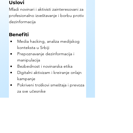
Uslovi
Mladi novinari i aktivisti zainteresovani za 
profesionalno izveštavanje i borbu protiv 
dezinformacija
Benefiti
Media hacking, analiza medijskog 
konteksta u Srbiji 
Prepoznavanje dezinformacija i 
manipulacija 
Bezbednost i novinarska etika 
Digitalni aktivizam i kreiranje onlajn 
kampanje 
Pokriveni troškovi smeštaja i prevoza 
za sve učesnike
Kako se prijaviti?
Popunjavanjem 
prijavne forme
.
Gde se mogu pronaći detaljne 
informacije o prilici?