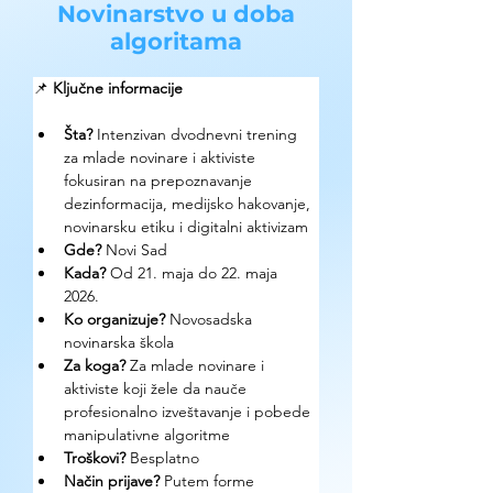
Novinarstvo u doba
algoritama
📌 
Ključne informacije
Šta?
 Intenzivan dvodnevni trening 
za mlade novinare i aktiviste 
fokusiran na prepoznavanje 
dezinformacija, medijsko hakovanje, 
novinarsku etiku i digitalni aktivizam
Gde? 
Novi Sad
Kada?
 Od 21. maja do 22. maja 
2026. 
Ko organizuje? 
Novosadska 
novinarska škola
Za koga?
 Za mlade novinare i 
aktiviste koji žele da nauče 
profesionalno izveštavanje i pobede 
manipulativne algoritme
Troškovi? 
Besplatno
Način prijave? 
Putem forme