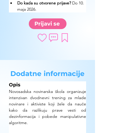
Do kada su otvorene prijave?
 Do 10. 
maja 2026.
Prijavi se
Dodatne informacije
Opis
Novosadska novinarska škola organizuje 
intenzivan dvodnevni trening za mlade 
novinare i aktiviste koji žele da nauče 
kako da razlikuju prave vesti od 
dezinformacija i pobede manipulativne 
algoritme.