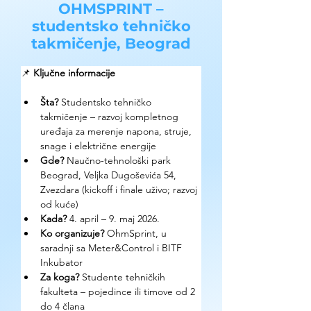
OHMSPRINT –
studentsko tehničko
takmičenje, Beograd
📌 
Ključne informacije
Šta?
 Studentsko tehničko 
takmičenje – razvoj kompletnog 
uređaja za merenje napona, struje, 
snage i električne energije
Gde? 
Naučno-tehnološki park 
Beograd, Veljka Dugoševića 54, 
Zvezdara (kickoff i finale uživo; razvoj 
od kuće)
Kada? 
4. april – 9. maj 2026.
Ko organizuje? 
OhmSprint, u 
saradnji sa Meter&Control i BITF 
Inkubator
Za koga? 
Studente tehničkih 
fakulteta – pojedince ili timove od 2 
do 4 člana