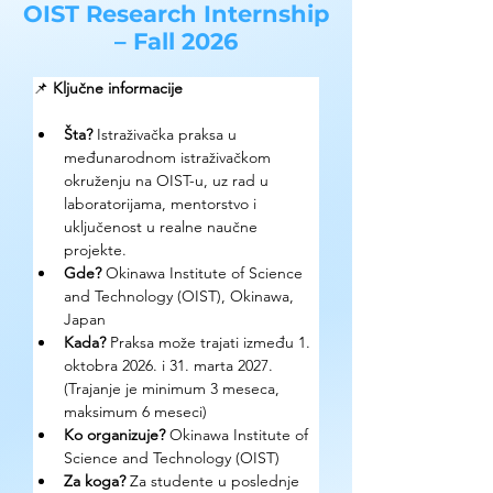
OIST Research Internship
– Fall 2026
📌 
Ključne informacije
Šta?
 Istraživačka praksa u 
međunarodnom istraživačkom 
okruženju na OIST-u, uz rad u 
laboratorijama, mentorstvo i 
uključenost u realne naučne 
projekte.
Gde? 
Okinawa Institute of Science 
and Technology (OIST), Okinawa, 
Japan
Kada?
 Praksa može trajati između 1. 
oktobra 2026. i 31. marta 2027.
(Trajanje je minimum 3 meseca, 
maksimum 6 meseci)
Ko organizuje? 
Okinawa Institute of 
Science and Technology (OIST)
Za koga?
 Za studente u poslednje 