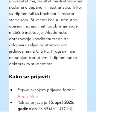
univerzitetima, fakultetima ili strukovnim 
školama u Japanu ili inostranstvu, ili koji 
su diplomirali sa bachelor ili master 
stepenom. Studenti koji su trenutno 
upisani moraju imati odobrenje svoje 
matične institucije. Akademsko 
obrazovanje kandidata treba da 
odgovara željenim istraživačkim 
jedinicama na OIST-u. Program nije 
namenjen trenutnim ili diplomiranim 
doktorskim studentima.
Kako se prijaviti
Popunjavanjem prijavne forme: 
Apply Now
Rok za prijavu je 
15. april 2026. 
godine
 do 23:59 (JST UTC+9).
Rezultati se objavljuju sredinom juna 
2026. godine.
Prijava podrazumeva uplatu 
aplikacione takse od 
3.000 