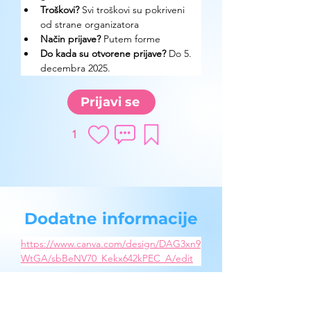
Troškovi? 
Svi troškovi su pokriveni 
od strane organizatora
Način prijave? 
Putem forme
Do kada su otvorene prijave?
 Do 5. 
decembra 2025.
Prijavi se
1
Dodatne informacije
https://www.canva.com/design/DAG3xn9
WtGA/sbBeNV70_Kekx642kPEC_A/edit