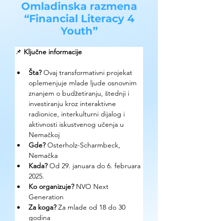
Omladinska razmena
“Financial Literacy 4
Youth”
📌 
Ključne informacije
Šta?
 Ovaj transformativni projekat 
oplemenjuje mlade ljude osnovnim 
znanjem o budžetiranju, štednji i 
investiranju kroz interaktivne 
radionice, interkulturni dijalog i 
aktivnosti iskustvenog učenja u 
Nemačkoj
Gde? 
Osterholz-Scharmbeck, 
Nemačka
Kada?
 Od 29. januara do 6. februara 
2025.
Ko organizuje? 
NVO Next 
Generation 
Za koga?
 Za mlade od 18 do 30 
godina