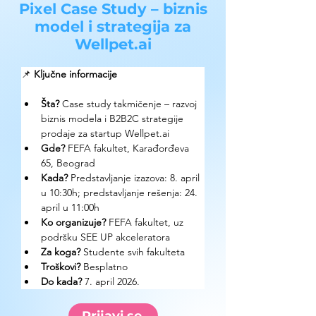
Pixel Case Study – biznis
model i strategija za
Wellpet.ai
📌 
Ključne informacije
Šta?
 Case study takmičenje – razvoj 
biznis modela i B2B2C strategije 
prodaje za startup Wellpet.ai
Gde?
 FEFA fakultet, Karađorđeva 
65, Beograd
Kada? 
Predstavljanje izazova: 8. april 
u 10:30h; predstavljanje rešenja: 24. 
april u 11:00h
Ko organizuje? 
FEFA fakultet, uz 
podršku SEE UP akceleratora
Za koga? 
Studente svih fakulteta
Troškovi? 
Besplatno
Do kada? 
7. april 2026.