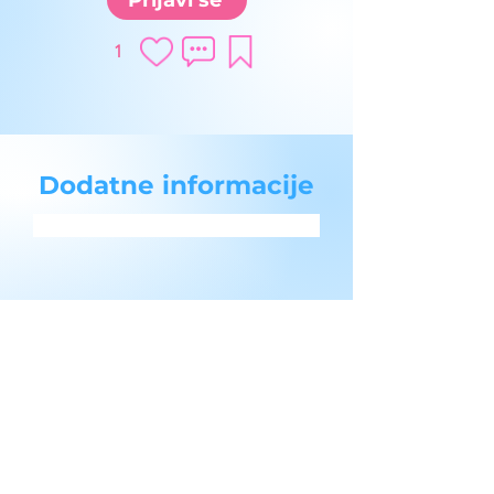
Prijavi se
1
Dodatne informacije