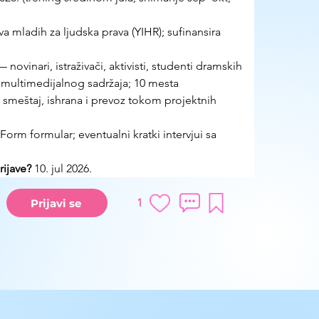
tiva mladih za ljudska prava (YIHR); sufinansira 
novinari, istraživači, aktivisti, studenti dramskih 
 multimedijalnog sadržaja; 10 mesta
smeštaj, ishrana i prevoz tokom projektnih 
orm formular; eventualni kratki intervjui sa 
ijave? 
10. jul 2026.
1
Prijavi se