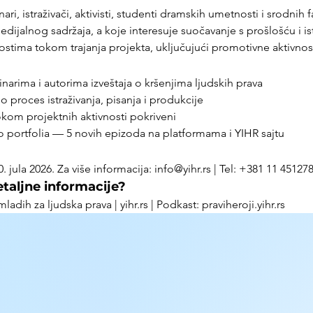
ri, istraživači, aktivisti, studenti dramskih umetnosti i srodnih 
ijalnog sadržaja, a koje interesuje suočavanje s prošlošću i ist
stima tokom trajanja projekta, uključujući promotivne aktivno
narima i autorima izveštaja o kršenjima ljudskih prava
 proces istraživanja, pisanja i produkcije
okom projektnih aktivnosti pokriveni
 portfolia — 5 novih epizoda na platformama i YIHR sajtu
 jula 2026. Za više informacija: info@yihr.rs | Tel: +381 11 45127
taljne informacije?
ladih za ljudska prava | yihr.rs | Podkast: praviheroji.yihr.rs