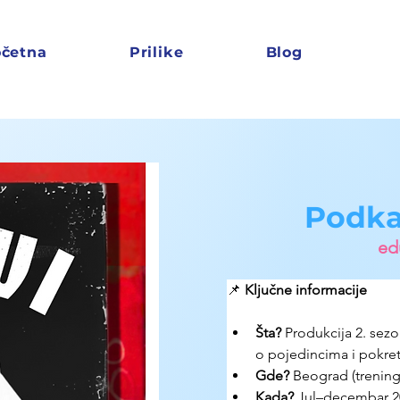
četna
Prilike
Blog
Podkas
edu
📌 
Ključne informacije
Šta? 
Produkcija 2. sezo
o pojedincima i pokret
Gde? 
Beograd (trening)
Kada? 
Jul–decembar 20