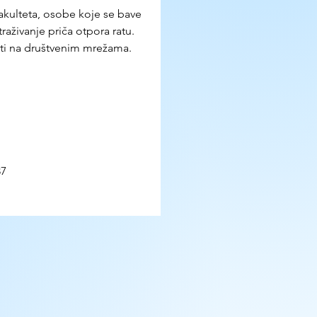
fakulteta, osobe koje se bave 
raživanje priča otpora ratu. 
sti na društvenim mrežama.
87