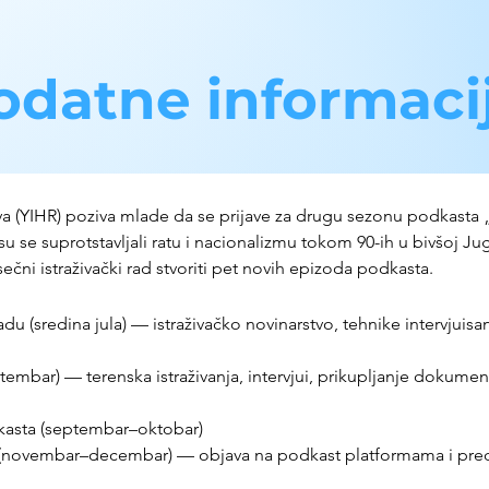
odatne informaci
ava (YIHR) poziva mlade da se prijave za drugu sezonu podkasta „P
su se suprotstavljali ratu i nacionalizmu tokom 90-ih u bivšoj Ju
čni istraživački rad stvoriti pet novih epizoda podkasta.
 (sredina jula) — istraživačko novinarstvo, tehnike intervjuisanja
mbar) — terenska istraživanja, intervjui, prikupljanje dokumena
kasta (septembar–oktobar)
 (novembar–decembar) — objava na podkast platformama i predst