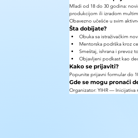
Mladi od 18 do 30 godina: novina
produkcijom ili izradom multimed
Obavezno učešće u svim aktivno
Šta dobijate?
Obuka sa istraživačkim novi
Mentorska podrška kroz ceo
Smeštaj, ishrana i prevoz t
Objavljeni podkast kao deo
Kako se prijaviti?
Popunite prijavni formular do 10.
Gde se mogu pronaći de
Organizator: YIHR — Inicijativa m