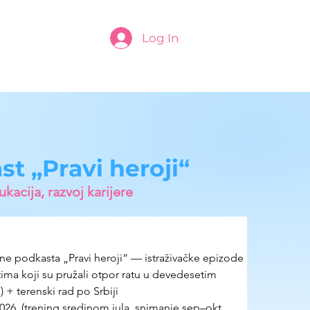
Log In
t „Pravi heroji“
kacija, razvoj karijere
ne podkasta „Pravi heroji“ — istraživačke epizode 
ima koji su pružali otpor ratu u devedesetim
 + terenski rad po Srbiji
26. (trening sredinom jula, snimanje sep–okt, 