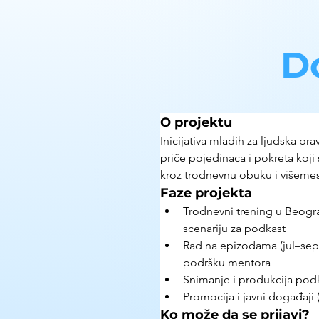
D
O projektu
Inicijativa mladih za ljudska pr
priče pojedinaca i pokreta koji 
kroz trodnevnu obuku i višemese
Faze projekta
Trodnevni trening u Beogradu
scenariju za podkast
Rad na epizodama (jul–septe
podršku mentora
Snimanje i produkcija pod
Promocija i javni događaji
Ko može da se prijavi?