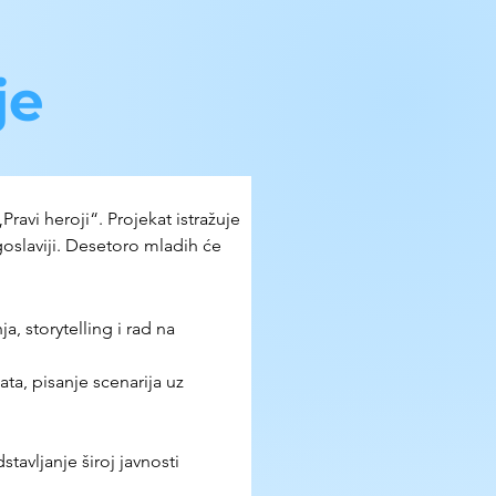
je
ravi heroji“. Projekat istražuje 
goslaviji. Desetoro mladih će 
, storytelling i rad na 
ta, pisanje scenarija uz 
avljanje široj javnosti