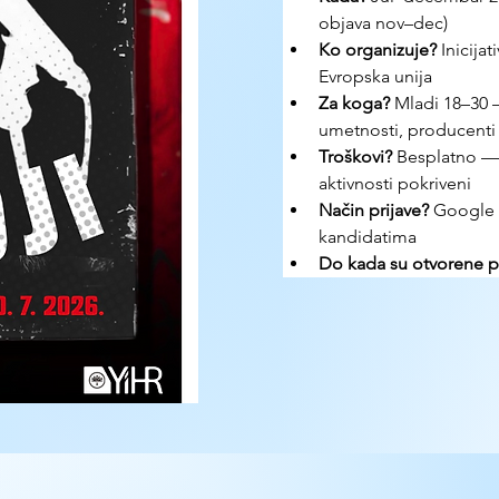
objava nov–dec)
Ko organizuje? 
Inicija
Evropska unija
Za koga? 
Mladi 18–30 — 
umetnosti, producenti
Troškovi? 
Besplatno — 
aktivnosti pokriveni
Način prijave? 
Google F
kandidatima
Do kada su otvorene pr