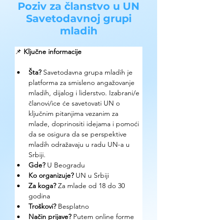
Poziv za članstvo u UN
Savetodavnoj grupi
mladih
📌 
Ključne informacije
Šta?
 Savetodavna grupa mladih je 
platforma za smisleno angažovanje 
mladih, dijalog i liderstvo. Izabrani/e 
članovi/ice će savetovati UN o 
ključnim pitanjima vezanim za 
mlade, doprinositi idejama i pomoći 
da se osigura da se perspektive 
mladih odražavaju u radu UN-a u 
Srbiji.
Gde? 
U Beogradu 
Ko organizuje? 
UN u Srbiji
Za koga?
 Za mlade od 18 do 30 
godina
Troškovi? 
Besplatno
Način prijave? 
Putem online forme