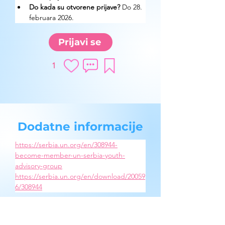
Do kada su otvorene prijave?
 Do 28. 
februara 2026.
Prijavi se
1
Dodatne informacije
https://serbia.un.org/en/308944-
become-member-un-serbia-youth-
advisory-group
https://serbia.un.org/en/download/20059
6/308944