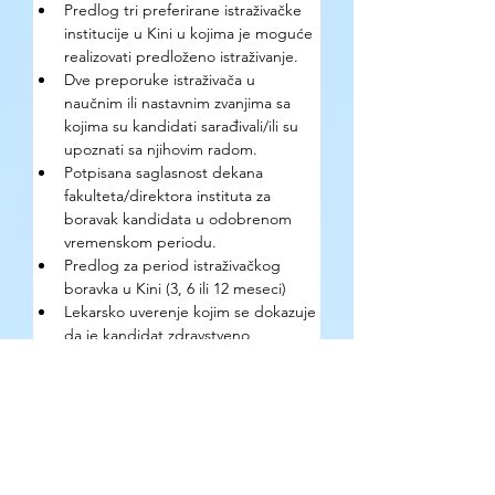
Predlog tri preferirane istraživačke 
institucije u Kini u kojima je moguće 
realizovati predloženo istraživanje.
Dve preporuke istraživača u 
naučnim ili nastavnim zvanjima sa 
kojima su kandidati sarađivali/ili su 
upoznati sa njihovim radom.
Potpisana saglasnost dekana 
fakulteta/direktora instituta za 
boravak kandidata u odobrenom 
vremenskom periodu.
Predlog za period istraživačkog 
boravka u Kini (3, 6 ili 12 meseci)
Lekarsko uverenje kojim se dokazuje 
da je kandidat zdravstveno 
sposoban za putovanje i boravak u 
inostranstvu (od kineske strane se 
očekuje da dostavi smernice u vezi 
sa sadržajem i formom lekarskog 
uverenja)