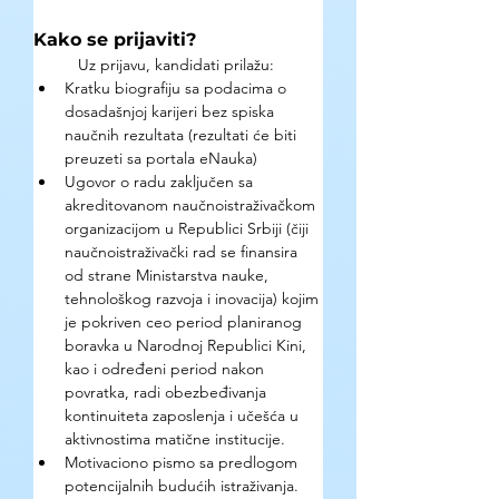
Kako se prijaviti? 
	Uz prijavu, kandidati prilažu:
Kratku biografiju sa podacima o 
dosadašnjoj karijeri bez spiska 
naučnih rezultata (rezultati će biti 
preuzeti sa portala eNauka)
Ugovor o radu zaključen sa 
akreditovanom naučnoistraživačkom 
organizacijom u Republici Srbiji (čiji 
naučnoistraživački rad se finansira 
od strane Ministarstva nauke, 
tehnološkog razvoja i inovacija) kojim 
je pokriven ceo period planiranog 
boravka u Narodnoj Republici Kini, 
kao i određeni period nakon 
povratka, radi obezbeđivanja 
kontinuiteta zaposlenja i učešća u 
aktivnostima matične institucije.
Motivaciono pismo sa predlogom 
potencijalnih budućih istraživanja. 