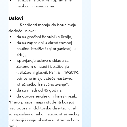
Istraživanja politike i upravljanje 
naukom i inovacijama. 
Uslovi
Kandidati moraju da ispunjavaju 
sledeće uslove: 
da su građani Republike Srbije,
da su zaposleni u akreditovanoj 
naučno-istraživačkoj organizaciji u 
Srbiji,
ispunjavaju uslove u skladu sa 
Zakonom o nauci i istraživanju 
(„Službeni glasnik RS”, br. 49/2019), 
odnosno imaju važeće nastavno, 
istraživačko ili naučno zvanje*,
da su mlađi od 45 godina, 
da govore engleski ili kineski jezik. 
*Pravo prijave imaju i studenti koji još 
nisu odbranili doktorsku disertaciju, ali 
su zaposleni u nekoj naučnoistraživačkoj 
instituciji i imaju iskustva u istraživačkom 
radu. 