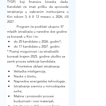
TYSP) koji finansira kineska vlada. 
Kandidati će imati priliku da sprovode 
istraživanja u izabranim institucijama u 
Kini tokom 3, 6 ili 12 meseci u 2026. i/ili 
2027. 
	Program će podržati ukupno 37 
mladih istraživača u naredne dve godine 
za boravak u Kini i to:
do 20 kandidata u 2026. godini*,
do 17 kandidata u 2027. godini.
* Postoji mogućnost i za istraživački 
boravak krajem 2025. godine ukoliko se 
završi proces selekcije kandidata.
	Prioritetne oblasti istraživanja:
Veštačka inteligencija,
Nauke o životu,
Napredne energetske tehnologije,
Istraživanje svemira u mirnodopske 
svrhe,
Mašine i proizvodni procesi 
budućnosti i novi materijali, 