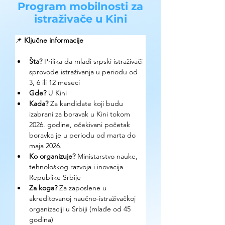
Program mobilnosti za
istraživače u Kini
📌 
Ključne informacije
Šta?
Prilika da mladi srpski istraživači 
sprovode istraživanja u periodu od 
3, 6 ili 12 meseci 
Gde? 
U Kini 
Kada?
 Za kandidate koji budu 
izabrani za boravak u Kini tokom 
2026. godine, očekivani početak 
boravka je u periodu od marta do 
maja 2026. 
Ko organizuje? 
Ministarstvo nauke, 
tehnološkog razvoja i inovacija 
Republike Srbije
Za koga?
 Za zaposlene u 
akreditovanoj naučno-istraživačkoj 
organizaciji u Srbiji (mlađe od 45 
godina)