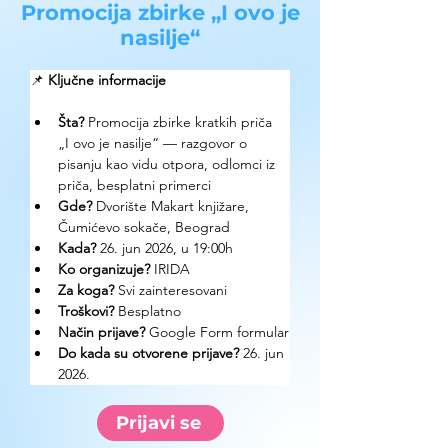
Promocija zbirke „I ovo je
nasilje“
📌 
Ključne informacije
Šta? 
Promocija zbirke kratkih priča 
„I ovo je nasilje“ — razgovor o 
pisanju kao vidu otpora, odlomci iz 
priča, besplatni primerci
Gde? 
Dvorište Makart knjižare, 
Čumićevo sokače, Beograd
Kada? 
26. jun 2026, u 19:00h
Ko organizuje? 
IRIDA
Za koga? 
Svi zainteresovani
Troškovi? 
Besplatno
Način prijave? 
Google Form formular
Do kada su otvorene prijave? 
26. jun 
2026.
Prijavi se