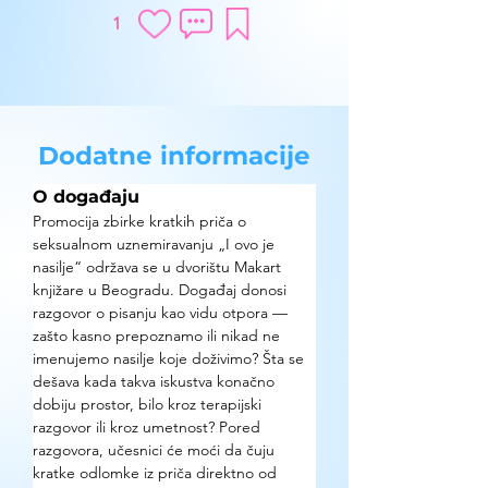
1
Dodatne informacije
O događaju
Promocija zbirke kratkih priča o 
seksualnom uznemiravanju „I ovo je 
nasilje“ održava se u dvorištu Makart 
knjižare u Beogradu. Događaj donosi 
razgovor o pisanju kao vidu otpora — 
zašto kasno prepoznamo ili nikad ne 
imenujemo nasilje koje doživimo? Šta se 
dešava kada takva iskustva konačno 
dobiju prostor, bilo kroz terapijski 
razgovor ili kroz umetnost? Pored 
razgovora, učesnici će moći da čuju 
kratke odlomke iz priča direktno od 