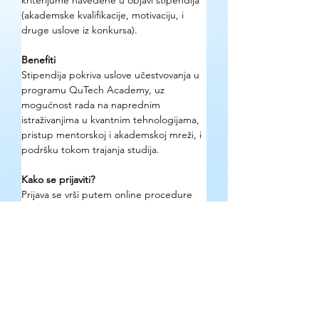
kriterijume navedene u objavi stipendija 
(akademske kvalifikacije, motivaciju, i 
druge uslove iz konkursa).
Benefiti
Stipendija pokriva uslove učestvovanja u 
programu QuTech Academy, uz 
mogućnost rada na naprednim 
istraživanjima u kvantnim tehnologijama, 
pristup mentorskoj i akademskoj mreži, i 
podršku tokom trajanja studija.
Kako se prijaviti?
Prijava se vrši putem online procedure 
definisane u objavi programa - prema 
uputstvima sa sajta QuTech Academy.
Gde se mogu pronaći detaljne 
informacije o prilici?
Zvanična stranica: 
qutechacademy.nl