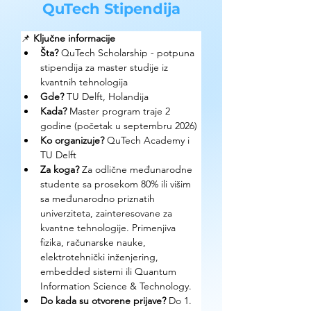
QuTech Stipendija
📌 
Ključne informacije
Šta?
 QuTech Scholarship - potpuna 
stipendija za master studije iz 
kvantnih tehnologija
Gde?
 TU Delft, Holandija
Kada?
 Master program traje 2 
godine (početak u septembru 2026)
Ko organizuje?
 QuTech Academy i 
TU Delft
Za koga?
 Za odlične međunarodne 
studente sa prosekom 80% ili višim 
sa međunarodno priznatih 
univerziteta, zainteresovane za 
kvantne tehnologije. Primenjiva 
fizika, računarske nauke, 
elektrotehnički inženjering, 
embedded sistemi ili Quantum 
Information Science & Technology.
Do kada su otvorene prijave?
 Do 1. 