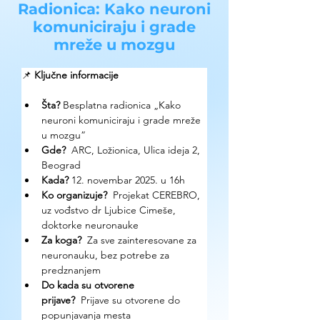
Radionica: Kako neuroni
komuniciraju i grade
mreže u mozgu
📌 
Ključne informacije
Šta?
 Besplatna radionica „Kako 
neuroni komuniciraju i grade mreže 
u mozgu”
Gde? 
 ARC, Ložionica, Ulica ideja 2, 
Beograd
Kada?
 12. novembar 2025. u 16h
Ko organizuje? 
 Projekat CEREBRO, 
uz vođstvo dr Ljubice Cimeše, 
doktorke neuronauke
Za koga?
  Za sve zainteresovane za 
neuronauku, bez potrebe za 
predznanjem
Do kada su otvorene 
prijave?
  Prijave su otvorene do 
popunjavanja mesta