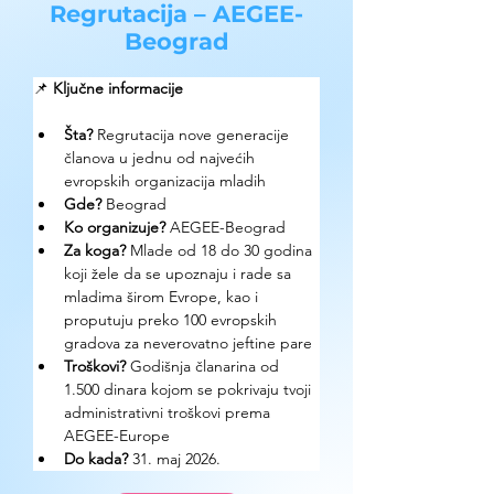
Regrutacija – AEGEE-
Beograd
📌 
Ključne informacije
Šta?
 Regrutacija nove generacije 
članova u jednu od najvećih 
evropskih organizacija mladih
Gde? 
Beograd
Ko organizuje? 
AEGEE-Beograd
Za koga? 
Mlade od 18 do 30 godina 
koji žele da se upoznaju i rade sa 
mladima širom Evrope, kao i 
proputuju preko 100 evropskih 
gradova za neverovatno jeftine pare
Troškovi? 
Godišnja članarina od 
1.500 dinara kojom se pokrivaju tvoji 
administrativni troškovi prema 
AEGEE-Europe
Do kada? 
31. maj 2026.