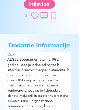
Prijavi se
2
Dodatne informacije
Opis
AEGEE-Beograd osnovan je 1995. 
godine i deo je jedne od najvećih 
interdisciplinarnih evropskih studentskih 
organizacija AEGEE-Europe, prisutne u 
preko 100 evropskih gradova. Kroz 
međunarodne projekte, razmene, 
konferencije, edukacije i događaje, 
članovi imaju priliku da steknu praktična 
iskustva, razviju organizacione i 
komunikacione veštine, kao i da 