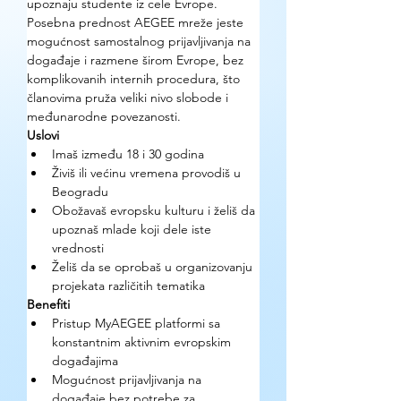
upoznaju studente iz cele Evrope. 
Posebna prednost AEGEE mreže jeste 
mogućnost samostalnog prijavljivanja na 
događaje i razmene širom Evrope, bez 
komplikovanih internih procedura, što 
članovima pruža veliki nivo slobode i 
međunarodne povezanosti.
Uslovi
Imaš između 18 i 30 godina
Živiš ili većinu vremena provodiš u 
Beogradu
Obožavaš evropsku kulturu i želiš da 
upoznaš mlade koji dele iste 
vrednosti
Želiš da se oprobaš u organizovanju 
projekata različitih tematika
Benefiti
Pristup MyAEGEE platformi sa 
konstantnim aktivnim evropskim 
događajima
Mogućnost prijavljivanja na 
događaje bez potrebe za 