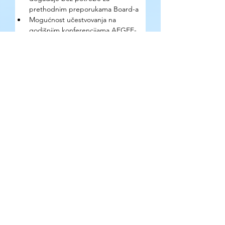
prethodnim preporukama Board-a
Mogućnost učestvovanja na 
godišnjim konferencijama AEGEE-
Europe
Građenje mreže poznanstava i 
prijateljstava širom Evrope
Mogućnost napredovanja do 
najviših struktura organizacije u 
Briselu
Gde se mogu pronaći detaljne 
informacije o prilici?
Na zvaničnom Instagram nalogu 
@aegee_beograd
.