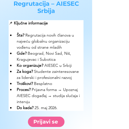
Regrutacija – AIESEC
Srbija
📌 
Ključne informacije
Šta?
 Regrutacija novih članova u 
najveću globalnu organizaciju 
vođenu od strane mladih
Gde?
 Beograd, Novi Sad, Niš, 
Kragujevac i Subotica
Ko organizuje? 
AIESEC u Srbiji
Za koga? 
Studente zainteresovane 
za liderski i profesionalni razvoj
Troškovi? 
Besplatno
Proces?
 Prijavna forma → Upoznaj 
AIESEC događaj → studija slučaja i 
intervju
Do kada? 
25. maj 2026.
Prijavi se