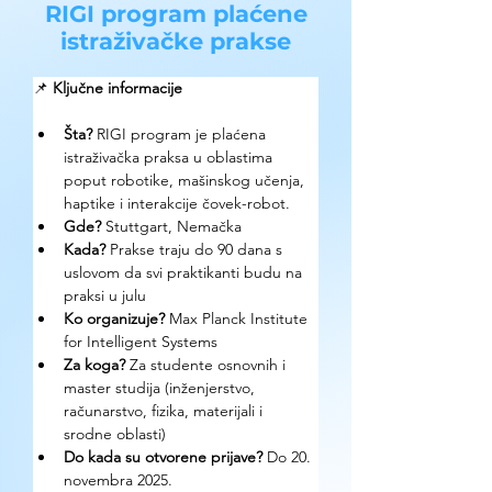
RIGI program plaćene
istraživačke prakse
📌 
Ključne informacije
Šta?
 RIGI program je plaćena 
istraživačka praksa u oblastima 
poput robotike, mašinskog učenja, 
haptike i interakcije čovek-robot.
Gde? 
Stuttgart, Nemačka
Kada?
 Prakse traju do 90 dana s 
uslovom da svi praktikanti budu na 
praksi u julu
Ko organizuje? 
Max Planck Institute 
for Intelligent Systems
Za koga?
 Za studente osnovnih i 
master studija (inženjerstvo, 
računarstvo, fizika, materijali i 
srodne oblasti)
Do kada su otvorene prijave?
 Do 20. 
novembra 2025.