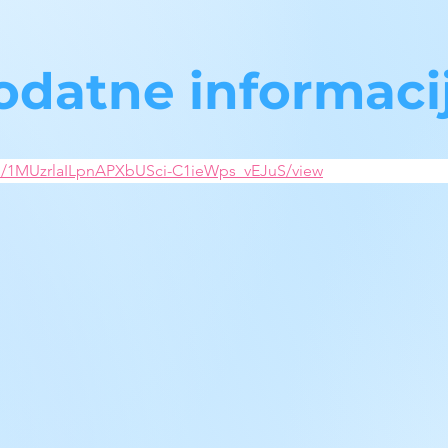
odatne informaci
e/d/1MUzrlaILpnAPXbUSci-C1ieWps_vEJuS/view