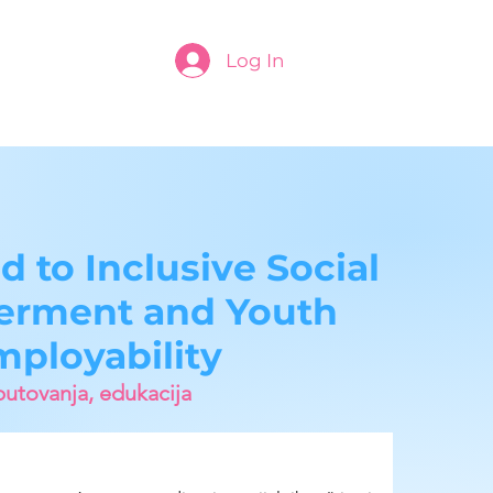
Log In
d to Inclusive Social
rment and Youth
mployability
putovanja, edukacija