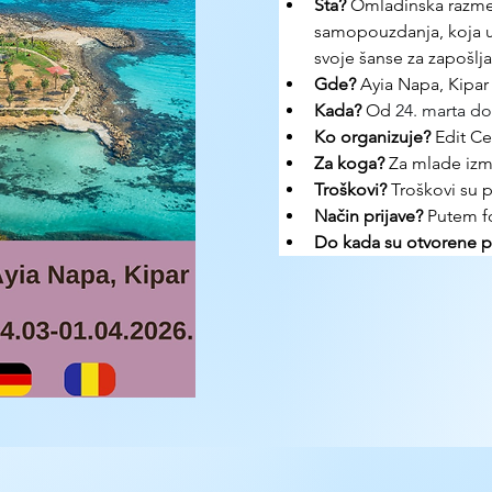
Šta?
 Omladinska razmen
samopouzdanja, koja u
svoje šanse za zapošlja
Gde? 
Ayia Napa, Kipar
Kada?
 Od 
24. marta do
Ko organizuje? 
Edit Ce
Za koga?
 Za mlade izm
Troškovi? 
Troškovi su 
Način prijave? 
Putem 
Do kada su otvorene pr