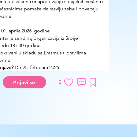
a posvećena unapređivanju socijalnih veština i 
česnicima pomaže da razviju sebe i povećaju 
vanje.
 01. aprila 2026. godine
ntar je sending organizacija iz Srbije
eđu 18 i 30 godina
pokriveni u skladu sa Erasmus+ pravilima
forme
ijave?
 Do 25. februara 2026.
2
Prijavi se