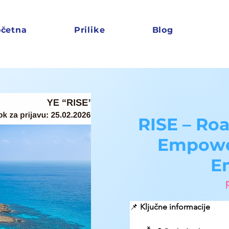
četna
Prilike
Blog
RISE – Roa
Empowe
E
📌 
Ključne informacije