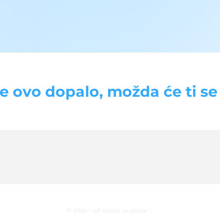
se ovo dopalo, možda će ti se d
© 2026 · od mladih za mlade ♡