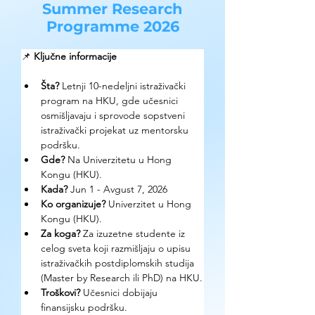
Summer Research
Programme 2026
📌 
Ključne informacije
Šta?
 Letnji 10-nedeljni istraživački 
program na HKU, gde učesnici 
osmišljavaju i sprovode sopstveni 
istraživački projekat uz mentorsku 
podršku.
Gde? 
Na Univerzitetu u Hong 
Kongu (HKU).
Kada? 
Jun 1 - Avgust 7, 2026
Ko organizuje? 
Univerzitet u Hong 
Kongu (HKU).
Za koga?
 Za izuzetne studente iz 
celog sveta koji razmišljaju o upisu 
istraživačkih postdiplomskih studija 
(Master by Research ili PhD) na HKU.
Troškovi? 
Učesnici dobijaju 
finansijsku podršku.