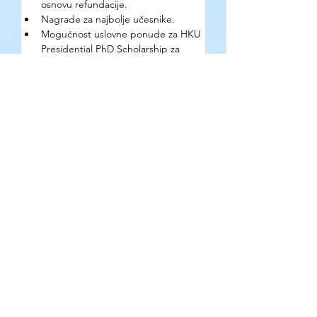
osnovu refundacije.
Nagrade za najbolje učesnike.
Mogućnost uslovne ponude za HKU 
Presidential PhD Scholarship za 
izuzetne studente, koja može 
obuhvatiti značajan stipendijski 
paket za doktorske studije.
Kako se prijaviti?
Popunjavanjem 
prijavne forme
.
Gde se mogu pronaći detaljne 
informacije o prilici?
Na 
zvaničnom sajtu
.