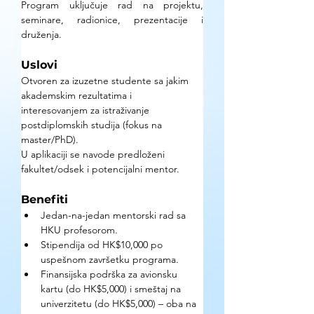
Program uključuje rad na projektu, 
seminare, radionice, prezentacije i 
druženja.
Uslovi
Otvoren za izuzetne studente sa jakim 
akademskim rezultatima i 
interesovanjem za istraživanje 
postdiplomskih studija (fokus na 
master/PhD).
U aplikaciji se navode predloženi 
fakultet/odsek i potencijalni mentor.
Benefiti
Jedan-na-jedan mentorski rad sa 
HKU profesorom.
Stipendija od HK$10,000 po 
uspešnom završetku programa.
Finansijska podrška za avionsku 
kartu (do HK$5,000) i smeštaj na 
univerzitetu (do HK$5,000) – oba na 