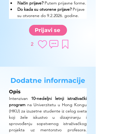
Način prijave? 
Putem prijavne forme.
Do kada su otvorene prijave?
 Prijave 
su otvorene do 9.2.2026. godine.
Prijavi se
2
Dodatne informacije
Opis
Intenzivan 
10-nedeljni letnji istraživački 
program
 na Univerzitetu u Hong Kongu 
(HKU) za izuzetne studente iz celog sveta 
koji žele iskustvo u dizajniranju i 
sprovođenju sopstvenog istraživačkog 
projekta uz mentorstvo profesora. 